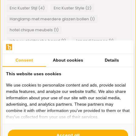
Eric Kuster Stijl (4)
Eric Kuster Style (2)
Hanglamp met meerdere glazen bollen (1)
hotel chique meubels (1)
inbouw elektrische haard (1)
Japandi lampen (1)
lamp met 3 bollen (1)
lamp met bollen (2)
Consent
About cookies
Details
Oosters interieur (1)
Plexiglas art (1)
schelpstoelen (1)
schelpvaas (1)
Tagine (1)
This website uses cookies
Tony Montana Spiegellijst (1)
visgraat eettafel (1)
We use cookies to personalize content and ads, provide social
media features, and analyze our website traffic. We also share
Wanddecoratie (1)
wandpanelen hout (1)
information about your use of our site with our social media,
advertising, and analytics partners. These partners may
1
van
1
artikelen
combine it with other information you've provided to them or that
they've collected from your use of their services.
Accept all