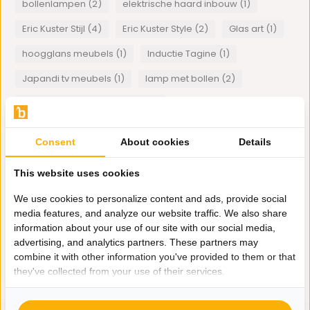
bollenlampen (2)
elektrische haard inbouw (1)
Eric Kuster Stijl (4)
Eric Kuster Style (2)
Glas art (1)
hoogglans meubels (1)
Inductie Tagine (1)
Japandi tv meubels (1)
lamp met bollen (2)
lamp met meerdere bollen (1)
Opgemaakte vazen en potten (1)
Plexiglas art (1)
Consent
About cookies
Details
schelpvazen (1)
spiegelmeubels (1)
This website uses cookies
stoelen met gecapitoneerde rug (1)
We use cookies to personalize content and ads, provide social
visgraat eettafel (1)
Wanddecoratie (1)
media features, and analyze our website traffic. We also share
Wandlampen (1)
information about your use of our site with our social media,
advertising, and analytics partners. These partners may
combine it with other information you've provided to them or that
1
van
1
artikelen
they've collected from your use of their services.