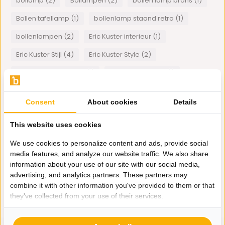
bollamp (2)
Bollampen (2)
bollen lamp brons (1)
Bollen tafellamp (1)
bollenlamp staand retro (1)
bollenlampen (2)
Eric Kuster interieur (1)
Eric Kuster Stijl (4)
Eric Kuster Style (2)
Inrichten Restaurants (1)
Japandi interieur (1)
lamp met bollen (2)
metropolitan luxury meubels (1)
Consent
About cookies
Details
Meubelzaak Bazaaronline (1)
This website uses cookies
Orchidee in schelpenvaas (1)
Plexiglas art (1)
We use cookies to personalize content and ads, provide social
spiegellijsten (1)
Tajine (1)
Tips Eric Kuster Stijl (1)
media features, and analyze our website traffic. We also share
visgraat meubels (1)
Wanddecoratie (1)
information about your use of our site with our social media,
advertising, and analytics partners. These partners may
combine it with other information you've provided to them or that
1
van
1
artikelen
they've collected from your use of their services.