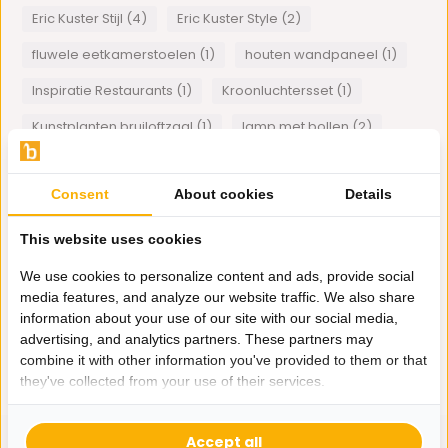
Eric Kuster Stijl (4)
Eric Kuster Style (2)
fluwele eetkamerstoelen (1)
houten wandpaneel (1)
Inspiratie Restaurants (1)
Kroonluchtersset (1)
Kunstplanten bruiloftzaal (1)
lamp met bollen (2)
lamp met bollen staand (1)
luxe design meubels (1)
Consent
About cookies
Details
Mohammed Ali Spiegellijst (1)
Plexiglas art (1)
Smoke hanglamp met bollen (1)
This website uses cookies
Velours bankstellen (1)
visgraat tafel (1)
We use cookies to personalize content and ads, provide social
media features, and analyze our website traffic. We also share
Wanddecoratie (1)
information about your use of our site with our social media,
advertising, and analytics partners. These partners may
1
van
1
artikelen
combine it with other information you've provided to them or that
they've collected from your use of their services.
Accept all