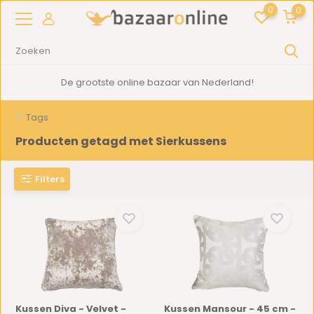
0
0
2000m2
showroom in Woerden
Tags
Producten getagd met Sierkussens
Filters
Kussen Diva - Velvet -
Kussen Mansour - 45 cm -