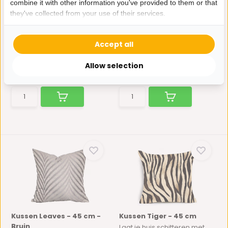
combine it with other information you've provided to them or that
they've collected from your use of their services.
Kussen Palma - 45 cm -
Kussen Metropole - 45 cm
Bruin
- Bruin/Goud
Laat je huis schitteren met
Laat je huis schitteren met
Accept all
deze prachtige kusse...
deze prachtige kusse...
Op voorraad
Op voorraad
Allow selection
34,95
34,95
Kussen Leaves - 45 cm -
Kussen Tiger - 45 cm
Bruin
Laat je huis schitteren met