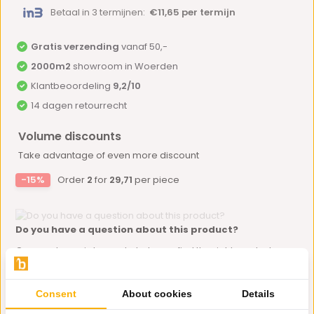
Betaal in 3 termijnen:
€11,65 per termijn
Gratis verzending
vanaf 50,-
2000m2
showroom in Woerden
Klantbeoordeling
9,2/10
14 dagen retourrecht
Volume discounts
Take advantage of even more discount
-15%
Order
2
for
29,71
per piece
Do you have a question about this product?
Our employee is happy to help you find the right product
Send mail
Consent
About cookies
Details