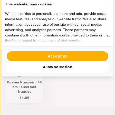
Productomschrijving
This website uses cookies
We use cookies to personalize content and ads, provide social
Specificaties
media features, and analyze our website traffic. We also share
information about your use of our site with our social media,
advertising, and analytics partners. These partners may
Delen
combine it with other information you've provided to them or that
they've collected from your use of their services.
Eerder bekeken door jou
Accept all
Allow selection
Kussen Mansour - 45
cm - Geel met
fransjes
34,95