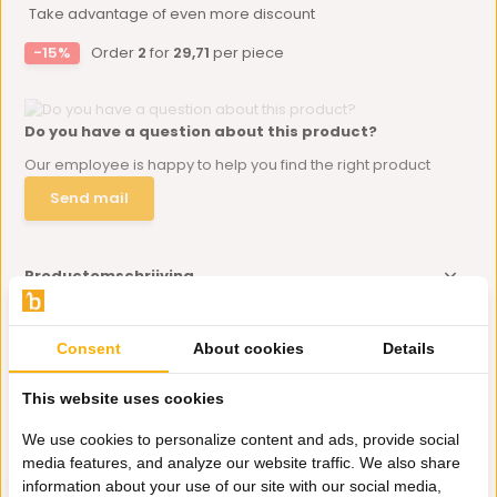
Take advantage of even more discount
-15%
Order
2
for
29,71
per piece
Do you have a question about this product?
Our employee is happy to help you find the right product
Send mail
Productomschrijving
Specificaties
Consent
About cookies
Details
This website uses cookies
Delen
We use cookies to personalize content and ads, provide social
media features, and analyze our website traffic. We also share
Eerder bekeken door jou
information about your use of our site with our social media,