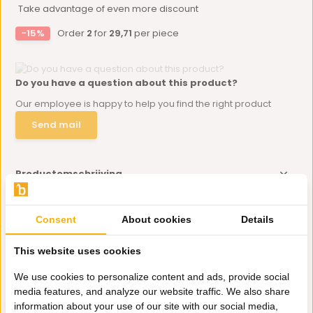
Take advantage of even more discount
-15%
Order
2
for
29,71
per piece
Do you have a question about this product?
Our employee is happy to help you find the right product
Send mail
Productomschrijving
Specificaties
Consent
About cookies
Details
This website uses cookies
Delen
We use cookies to personalize content and ads, provide social
media features, and analyze our website traffic. We also share
Eerder bekeken door jou
information about your use of our site with our social media,