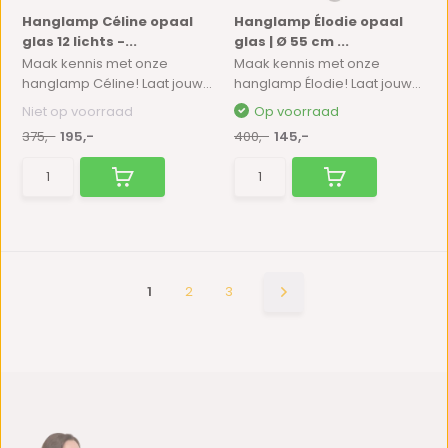
Hanglamp Céline opaal
Hanglamp Élodie opaal
glas 12 lichts -...
glas | Ø 55 cm ...
Maak kennis met onze
Maak kennis met onze
hanglamp Céline! Laat jouw...
hanglamp Élodie! Laat jouw...
Niet op voorraad
Op voorraad
375,-
195,-
400,-
145,-
1
2
3