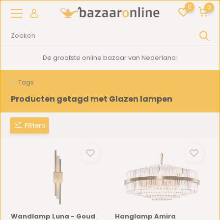
0
0
2000m2
showroom in Woerden
Tags
Producten getagd met Glazen lampen
Filters
Wandlamp Luna - Goud
Hanglamp Amira