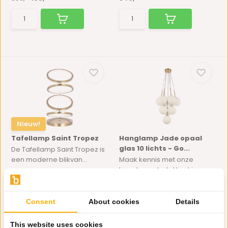
Nieuw!
Tafellamp Saint Tropez
Hanglamp Jade opaal
glas 10 lichts - Go...
De Tafellamp Saint Tropez is
een moderne blikvan...
Maak kennis met onze
hanglamp Jade! Laat jouw
in...
Op voorraad
Op voorraad
Consent
About cookies
Details
179,-
300,-
175,-
This website uses cookies