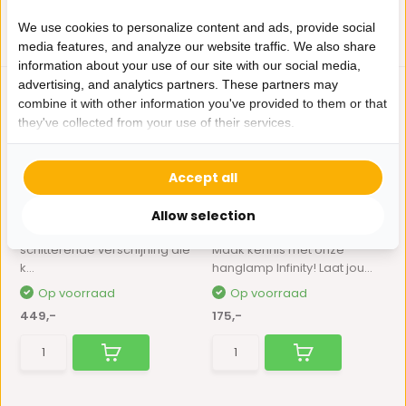
We use cookies to personalize content and ads, provide social
media features, and analyze our website traffic. We also share
information about your use of our site with our social media,
advertising, and analytics partners. These partners may
combine it with other information you've provided to them or that
they've collected from your use of their services.
Accept all
Hanglamp Murcia 60 cm
Hanglamp Bloom opaal
Allow selection
glas | Ø 60 cm - ...
De Murcia is een
schitterende verschijning die
Maak kennis met onze
k...
hanglamp Infinity! Laat jou...
Op voorraad
Op voorraad
449,-
175,-