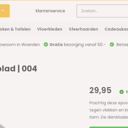
Klantenservice
oken & Tafelen
Vloerkleden
Sfeerhaarden
Cadeaukaa
owroom in Woerden
Gratis
bezorging vanaf 50.-
Betaal
lad | 004
29,95
M
Prachtig deze epox
tegen vlekken en k
item. De dienbladen