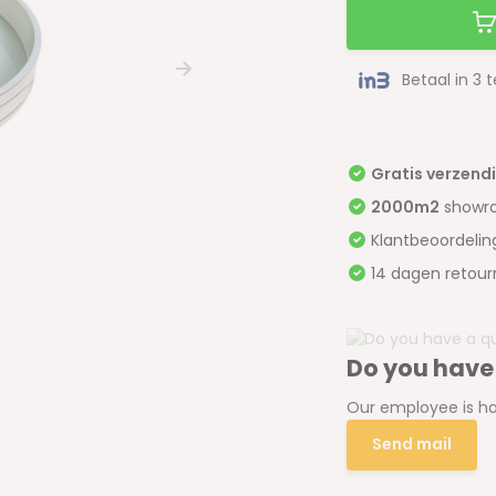
Betaal in 3 
Gratis verzend
2000m2
showr
Klantbeoordeli
14 dagen retour
Do you have
Our employee is ha
Send mail