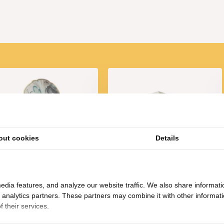
out cookies
Details
FUGURATO Epoxy-look
FUGURATO Epoxy-look
derzetters | 6-stuks | 001
Dienblad | 010
19,95
35,95
edia features, and analyze our website traffic. We also share informati
d analytics partners. These partners may combine it with other informat
 their services.