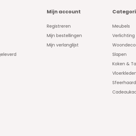
Mijn account
Categor
Registreren
Meubels
Mijn bestellingen
Verlichting
Mijn verlanglijst
Woondecor
geleverd
Slapen
Koken & Ta
Vloerklede
Sfeerhaar
Cadeaukaa