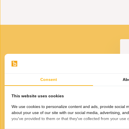
VOOR JOU GESELECTEERD
Gerelateerde
Consent
Ab
producten
ATO Epoxy-look
FUGURATO Epoxy-look
enblad | 012
Dienblad | 014
on
This website uses cookies
35,95
35,95
We use cookies to personalize content and ads, provide social m
about your use of our site with our social media, advertising, an
you've provided to them or that they've collected from your use of