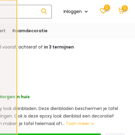
0
0
Inloggen
rt
Raamdecoratie
 vooraf, achteraf of
in 3 termijnen
orgen in huis
y look dienbladen. Deze dienbladen beschermen je tafel
ringen. Ook is deze epoxy look dienblad een decoratief
 maken je tafel helemaal af!...
Toon meer