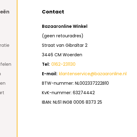
ieën
Contact
Bazaaronline Winkel
(geen retouradres)
atie
Straat van Gibraltar 2
3446 CM Woerden
felen
Tel:
0162-231130
n
E-mail:
klantenservice@bazaaronline.nl
den
BTW-nummer: NL002337222B10
rt
KvK-nummer: 63274442
IBAN: NL61 INGB 0006 8373 25