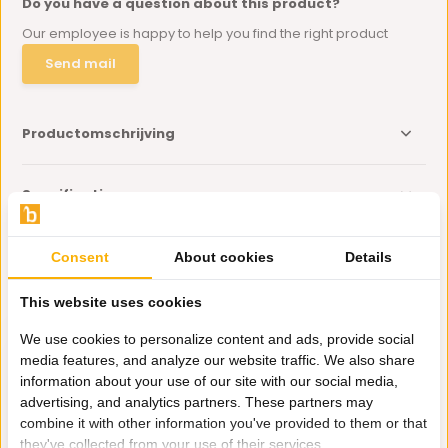
Do you have a question about this product?
Our employee is happy to help you find the right product
Send mail
Productomschrijving
Specificaties
Delen
Consent
About cookies
Details
This website uses cookies
Eerder bekeken door jou
We use cookies to personalize content and ads, provide social
media features, and analyze our website traffic. We also share
information about your use of our site with our social media,
advertising, and analytics partners. These partners may
combine it with other information you've provided to them or that
they've collected from your use of their services.
Pastamachine,