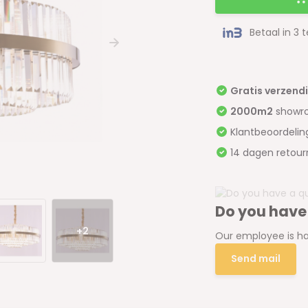
Betaal in 3 
Gratis verzend
2000m2
showr
Klantbeoordeli
14 dagen retour
Do you have
+2
Our employee is ha
Send mail