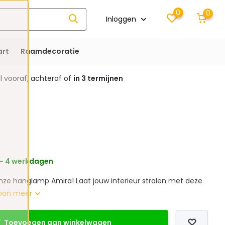
0
0
Inloggen
rt
Raamdecoratie
 vooraf, achteraf of
in 3 termijnen
 - 4 werkdagen
ze hanglamp Amira! Laat jouw interieur stralen met deze
oon meer
Toevoegen aan winkelwagen