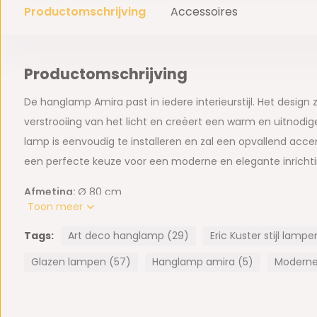
Productomschrijving
Accessoires
Productomschrijving
De hanglamp Amira past in iedere interieurstijl. Het design
verstrooiing van het licht en creëert een warm en uitnodi
lamp is eenvoudig te installeren en zal een opvallend accent
een perfecte keuze voor een moderne en elegante inrichti
Afmeting:
Ø 80 cm
Toon meer
Gebruik voor deze lamp een (
32 stuks
) G9 fitting.
Tags:
Art deco hanglamp (29)
Eric Kuster stijl lamp
Ketting is verstelbaar.
Glazen lampen (57)
Hanglamp amira (5)
Moderne