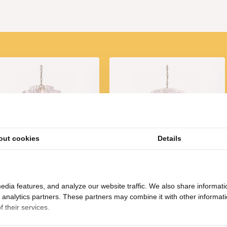
out cookies
Details
Hanglamp Amira
Hanglamp Amira
ransparant/Goud | Ø 40
Transparant/Goud | Ø 50
cm
cm
199,-
249,-
edia features, and analyze our website traffic. We also share informati
d analytics partners. These partners may combine it with other informat
 their services.