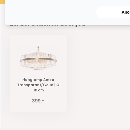
All
Eerder bekeken door jou
Hanglamp Amira
Transparant/Goud | Ø
80 cm
399,-