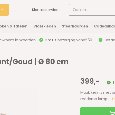
Klantenservice
oken & Tafelen
Vloerkleden
Sfeerhaarden
Cadeaukaa
owroom in Woerden
Gratis
bezorging vanaf 50.-
Betaal
nt/Goud | Ø 80 cm
399,-
1
Maak kennis met on
moderne lamp....
T