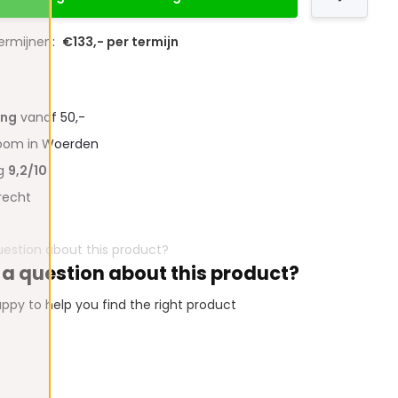
termijnen:
€133,- per termijn
ing
vanaf 50,-
oom in Woerden
ng
9,2/10
recht
 a question about this product?
ppy to help you find the right product