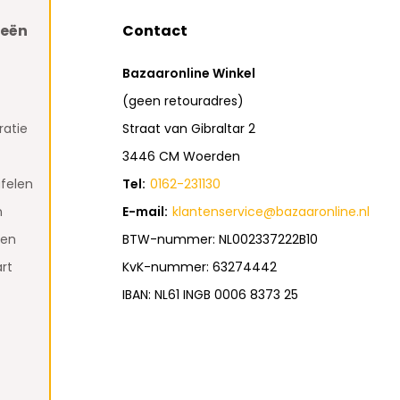
ieën
Contact
Bazaaronline Winkel
(geen retouradres)
atie
Straat van Gibraltar 2
3446 CM Woerden
felen
Tel:
0162-231130
n
E-mail:
klantenservice@bazaaronline.nl
den
BTW-nummer: NL002337222B10
rt
KvK-nummer: 63274442
IBAN: NL61 INGB 0006 8373 25