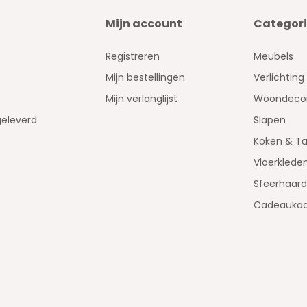
Mijn account
Categor
Registreren
Meubels
Mijn bestellingen
Verlichting
Mijn verlanglijst
Woondecor
geleverd
Slapen
Koken & Ta
Vloerklede
Sfeerhaar
Cadeaukaa