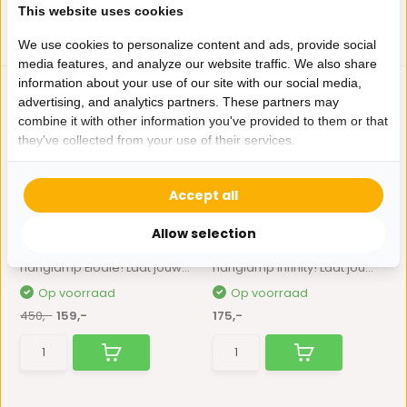
This website uses cookies
We use cookies to personalize content and ads, provide social
media features, and analyze our website traffic. We also share
information about your use of our site with our social media,
advertising, and analytics partners. These partners may
combine it with other information you've provided to them or that
they've collected from your use of their services.
Accept all
Hanglamp Élodie opaal
Hanglamp Bloom opaal
glas | Ø 65 cm ...
glas | Ø 60 cm - ...
Allow selection
Maak kennis met onze
Maak kennis met onze
hanglamp Élodie! Laat jouw...
hanglamp Infinity! Laat jou...
Op voorraad
Op voorraad
450,-
159,-
175,-