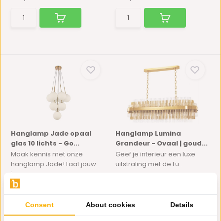
Hanglamp Jade opaal
Hanglamp Lumina
glas 10 lichts - Go...
Grandeur - Ovaal | goud...
Maak kennis met onze
Geef je interieur een luxe
hanglamp Jade! Laat jouw
uitstraling met de Lu...
in...
Op voorraad
Op voorraad
300,-
175,-
379,-
Consent
About cookies
Details