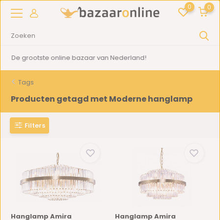
0
0
2000m2
showroom in Woerden
Tags
Producten getagd met Moderne hanglamp
Filters
Hanglamp Amira
Hanglamp Amira