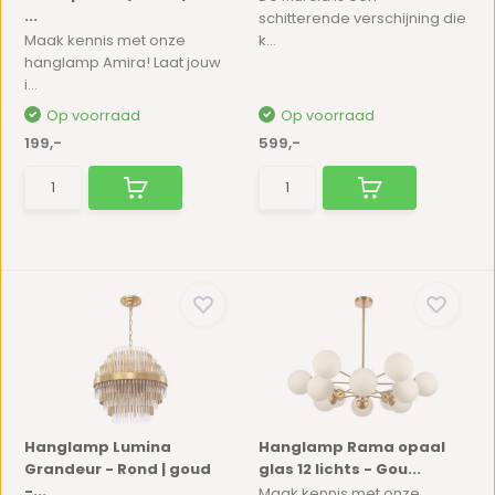
...
schitterende verschijning die
Maak kennis met onze
k...
hanglamp Amira! Laat jouw
i...
Op voorraad
Op voorraad
199,-
599,-
Hanglamp Lumina
Hanglamp Rama opaal
Grandeur - Rond | goud
glas 12 lichts - Gou...
-...
Maak kennis met onze