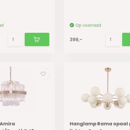
ad
Op voorraad
399,-
Amira
Hanglamp Rama opaal g