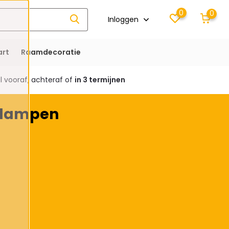
0
0
Inloggen
rt
Raamdecoratie
 vooraf, achteraf of
in 3 termijnen
l lampen