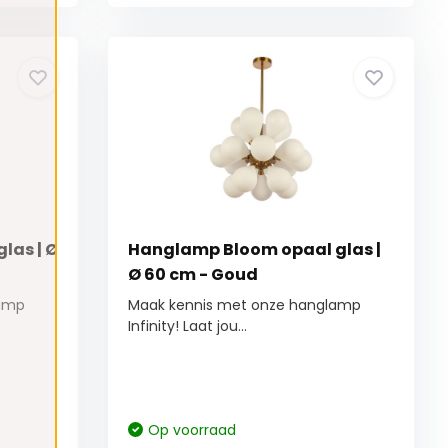
las | Ø
Hanglamp Bloom opaal glas |
Ø 60 cm - Goud
lamp
Maak kennis met onze hanglamp
Infinity! Laat jou...
Op voorraad