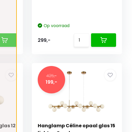
Op voorraad
299,-
425,-
199,-
las 12
Hanglamp Céline opaal glas 15