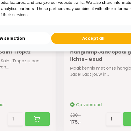
300,-
edia features, and analyze our website traffic. We also share informati
175,-
d analytics partners. These partners may combine it with other informat
 their services.
ow selection
Accept all
Saint Tropez
Hanglamp Jade opaal gl
lichts - Goud
Saint Tropez is een
an...
Maak kennis met onze hang
Jade! Laat jouw in...
ad
Op voorraad
300,-
175,-