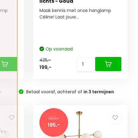
lichts - Goud
lamp
Maak kennis met onze hanglamp
Céline! Laat jouw...
Op voorraad
425,-
199,-
-
Betaal vooraf, achteraf of
in 3 termijnen
300,-
195,-