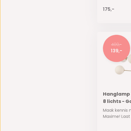
175,-
400,-
139,-
Hanglamp M
8 lichts - 
Maak kennis
Maxime! Laat j