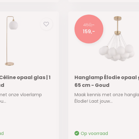
450,-
159,-
éline opaal glas | 1
Hanglamp Élodie opaal g
ud
65 cm - Goud
met onze vloerlamp
Maak kennis met onze hang
u...
Élodie! Laat jouw...
ad
Op voorraad