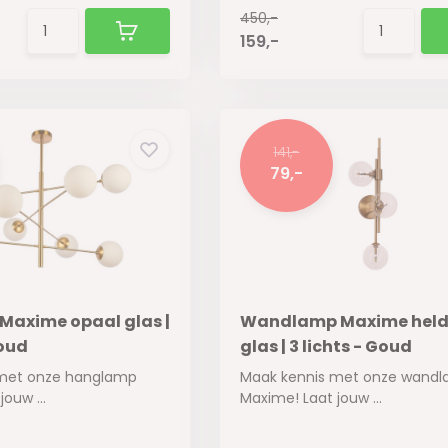
450,-
159,-
141,-
79,-
axime opaal glas |
Wandlamp Maxime held
Goud
glas | 3 lichts - Goud
 met onze hanglamp
Maak kennis met onze wand
ouw ...
Maxime! Laat jouw ...