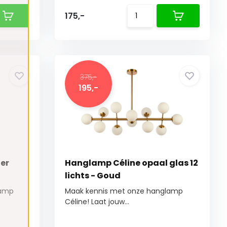
175,-
375,-
195,-
er
Hanglamp Céline opaal glas 12
lichts - Goud
lamp
Maak kennis met onze hanglamp
Céline! Laat jouw...