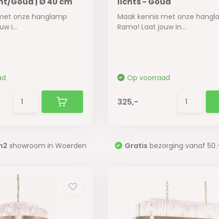
t/Goud | Ø 40 cm
lichts - Goud
 met onze hanglamp
Maak kennis met onze hang
w i...
Rama! Laat jouw in...
ad
Op voorraad
325,-
m2
showroom in Woerden
Gratis
bezorging vanaf 50.