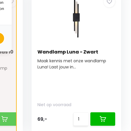
on
ion
as 10
Wandlamp Luna - Zwart
Maak kennis met onze wandlamp
Luna! Laat jouw in...
lamp
Niet op voorraad
69,-