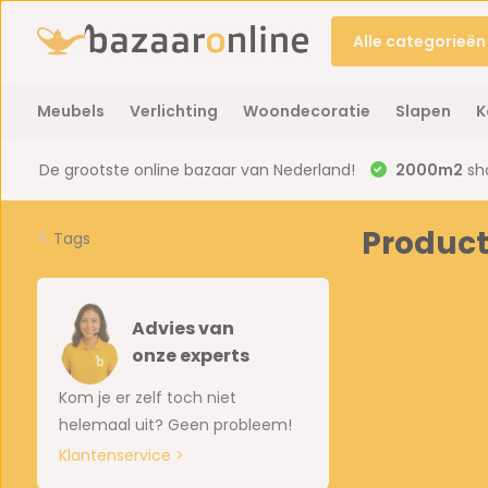
Alle categorieën
Meubels
Verlichting
Woondecoratie
Slapen
K
De grootste online bazaar van Nederland!
2000m2
sh
Product
Tags
Advies van
onze experts
Kom je er zelf toch niet
helemaal uit? Geen probleem!
Klantenservice >