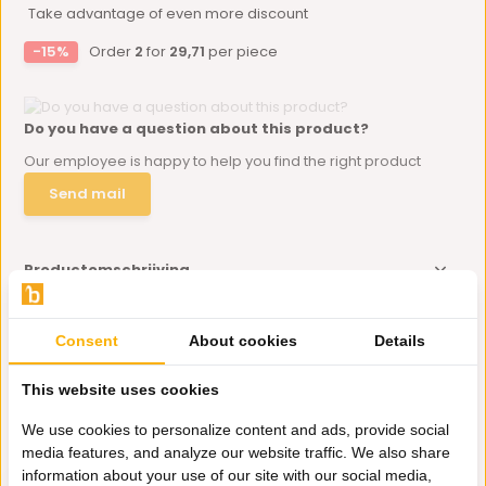
Take advantage of even more discount
-15%
Order
2
for
29,71
per piece
Do you have a question about this product?
Our employee is happy to help you find the right product
Send mail
Productomschrijving
Specificaties
Consent
About cookies
Details
This website uses cookies
Delen
We use cookies to personalize content and ads, provide social
media features, and analyze our website traffic. We also share
Eerder bekeken door jou
information about your use of our site with our social media,