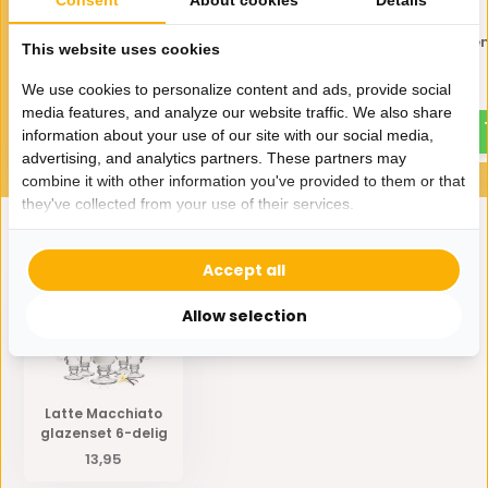
Consent
About cookies
Details
Dubbelwandige glazen 250
Dubbelwandige glazen
This website uses cookies
ml - 2 stuks
ml - 2 stuks
We use cookies to personalize content and ads, provide social
9,99
10,99
media features, and analyze our website traffic. We also share
information about your use of our site with our social media,
advertising, and analytics partners. These partners may
combine it with other information you've provided to them or that
they've collected from your use of their services.
Eerder bekeken door jou
Accept all
Allow selection
Latte Macchiato
glazenset 6-delig
13,95