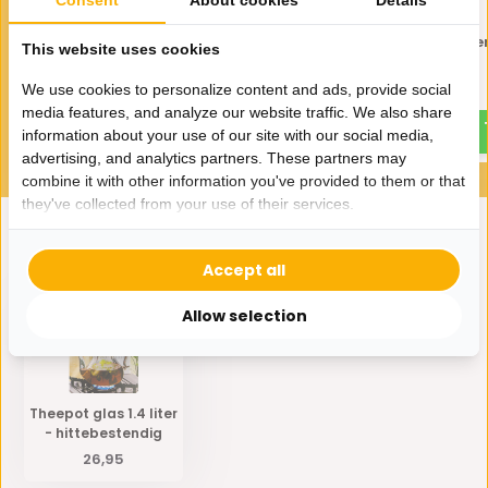
Consent
About cookies
Details
Theepot glas 0.8 liter -
Theepot glas 1.8 liter
This website uses cookies
hittebestendig
hittebestendig
We use cookies to personalize content and ads, provide social
23,95
34,95
media features, and analyze our website traffic. We also share
information about your use of our site with our social media,
advertising, and analytics partners. These partners may
combine it with other information you've provided to them or that
they've collected from your use of their services.
Eerder bekeken door jou
Accept all
Allow selection
Theepot glas 1.4 liter
- hittebestendig
26,95