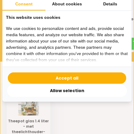
Consent
About cookies
Details
This website uses cookies
Theepot glas 0.8 liter - met
Theepot glas 0.8 lite
theelichthouder-
hittebestendig
hittebestendig
We use cookies to personalize content and ads, provide social
23,95
media features, and analyze our website traffic. We also share
25,95
information about your use of our site with our social media,
advertising, and analytics partners. These partners may
combine it with other information you've provided to them or that
they've collected from your use of their services.
Accept all
Eerder bekeken door jou
Allow selection
Theepot glas 1.4 liter
- met
theelichthouder-