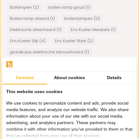
Bollampen (2)
bollen lamp goud (1)
Bollen lamp staand (1)
bollenlampen (2)
Elektrische sfeerhaard (1)
Eric Kuster Meubels (1)
Eric Kuster Stijl (4)
Eric Kuster Style (2)
goedkope elektrische inbouwhaard (1)
Hanglamp glazen bollen (1)
houten wandpanelen (1)
Japandi banken (1)
Kunstplanten (1)
Consent
About cookies
Details
lamp met bollen (2)
lamp met bollen voet zilver (1)
This website uses cookies
lamp met bollen voet zwart (1)
We use cookies to personalize content and ads, provide social
maatwerk meubels (1)
Plexiglas art (1)
media features, and analyze our website traffic. We also share
information about your use of our site with our social media,
Showroom Bazaaronline (1)
Wanddecoratie (1)
advertising, and analytics partners. These partners may
combine it with other information you've provided to them or that
Wandlampen in restaurants (1)
they've collected from your use of their services.