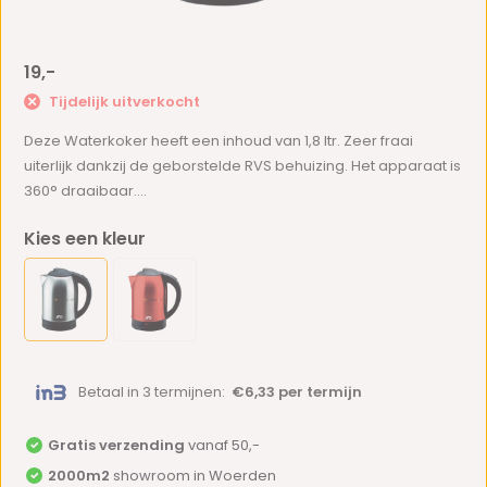
19,-
Tijdelijk uitverkocht
Deze Waterkoker heeft een inhoud van 1,8 ltr. Zeer fraai
uiterlijk dankzij de geborstelde RVS behuizing. Het apparaat is
360° draaibaar....
Kies een kleur
Betaal in 3 termijnen:
€6,33 per termijn
Gratis verzending
vanaf 50,-
2000m2
showroom in Woerden