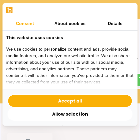
Gerelateerde producten
Consent
About cookies
Details
This website uses cookies
We use cookies to personalize content and ads, provide social
media features, and analyze our website traffic. We also share
Waterkoker Bavary LED 1.8
Waterkoker MD 1.8 liter
information about your use of our site with our social media,
Liter
19,-
advertising, and analytics partners. These partners may
22,50
combine it with other information you've provided to them or that
they've collected from your use of their services.
Accept all
Allow selection
Eerder bekeken door jou