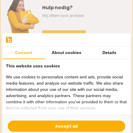
Hulp nodig?
Wij zitten voor je klaar.
Whatsapp ons
0162-231130
Consent
About cookies
Details
klantenservice@bazaaronline.nl
This website uses cookies
We use cookies to personalize content and ads, provide social
media features, and analyze our website traffic. We also share
information about your use of our site with our social media,
Ontvang de nieuwste aanbiedingen en promoties. We zullen
advertising, and analytics partners. These partners may
je niet spammen, beloofd.
combine it with other information you've provided to them or that
they've collected from your use of their services.
Abonneer
Accept all
* Lees hier de wettelijke beperkingen