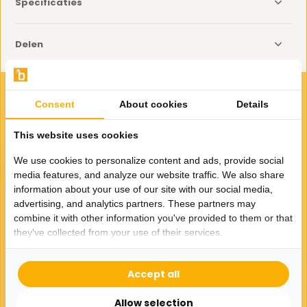
Specificaties
Delen
VOOR JOU GESELECTEERD
Consent
About cookies
Details
Gerelateerde producten
This website uses cookies
We use cookies to personalize content and ads, provide social
media features, and analyze our website traffic. We also share
information about your use of our site with our social media,
advertising, and analytics partners. These partners may
combine it with other information you've provided to them or that
they've collected from your use of their services.
Vloerkleed Cleanser -
Reiniger
17,95
Accept all
Allow selection