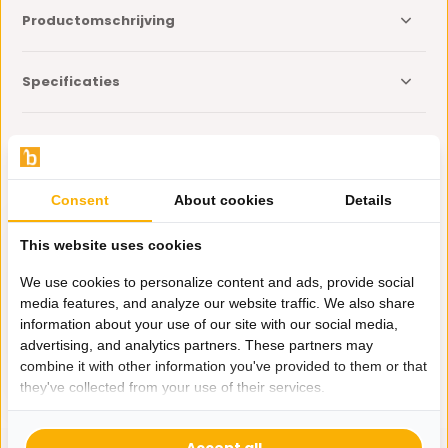
Productomschrijving
Specificaties
Delen
Eerder bekeken door jou
Consent
About cookies
Details
This website uses cookies
We use cookies to personalize content and ads, provide social
media features, and analyze our website traffic. We also share
information about your use of our site with our social media,
Vloerkleed Cleanser
advertising, and analytics partners. These partners may
- Reiniger
combine it with other information you've provided to them or that
17,95
they've collected from your use of their services.