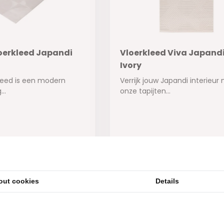
Vloerkleed Japandi
Vloerkleed Viva Japandi
Ivory
rkleed is een modern
Verrijk jouw Japandi interieur
..
onze tapijten...
ad
Op voorraad
129,95
out cookies
Details