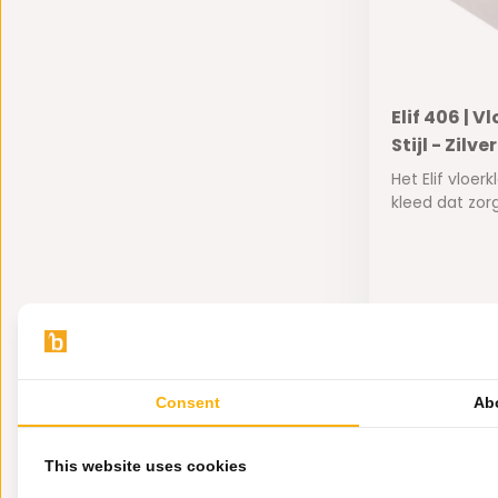
Elif 406 | 
Stijl - Zilver
Het Elif vloe
kleed dat zorg.
Op voorra
129,-
Consent
Ab
This website uses cookies