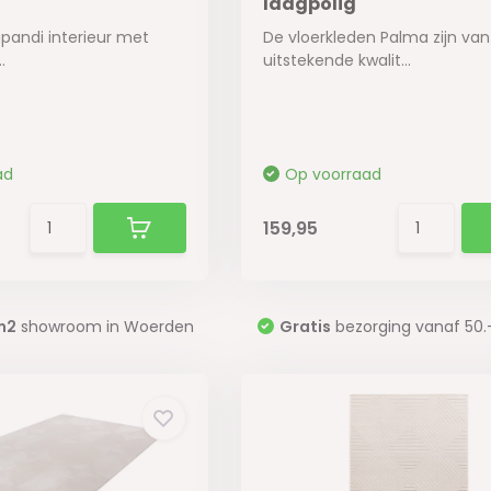
laagpolig
apandi interieur met
De vloerkleden Palma zijn van
.
uitstekende kwalit...
ad
Op voorraad
159,95
m2
showroom in Woerden
Gratis
bezorging vanaf 50.