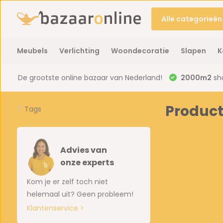
Alle categorieën
Meubels
Verlichting
Woondecoratie
Slapen
K
De grootste online bazaar van Nederland!
2000m2
sh
Product
Tags
Advies van
onze experts
Kom je er zelf toch niet
helemaal uit? Geen probleem!
Klantenservice >