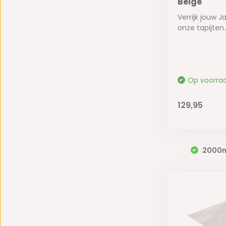
Beige
Verrijk jouw J
onze tapijten..
Op voorra
129,95
2000