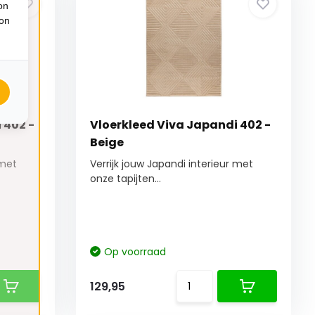
on
ion
 402 -
Vloerkleed Viva Japandi 402 -
Beige
 met
Verrijk jouw Japandi interieur met
onze tapijten...
Op voorraad
129,95