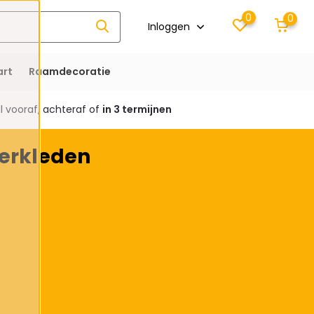
0
0
Inloggen
rt
Raamdecoratie
 vooraf, achteraf of
in 3 termijnen
erkleden