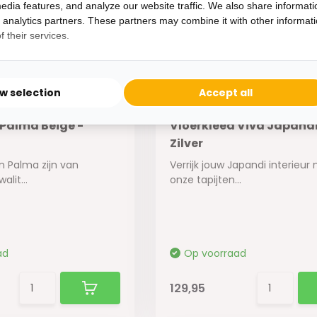
edia features, and analyze our website traffic. We also share informati
d analytics partners. These partners may combine it with other informat
 their services.
ow selection
Accept all
 Palma Beige -
Vloerkleed Viva Japandi
Zilver
n Palma zijn van
Verrijk jouw Japandi interieur
alit...
onze tapijten...
ad
Op voorraad
129,95