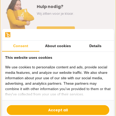
Hulp nodig?
Wij zitten voor je klaar.
Whatsapp ons
0162-231130
Consent
About cookies
Details
klantenservice@bazaaronline.nl
This website uses cookies
We use cookies to personalize content and ads, provide social
media features, and analyze our website traffic. We also share
information about your use of our site with our social media,
Ontvang de nieuwste aanbiedingen en promoties. We zullen
advertising, and analytics partners. These partners may
je niet spammen, beloofd.
combine it with other information you've provided to them or that
they've collected from your use of their services.
Abonneer
Accept all
* Lees hier de wettelijke beperkingen