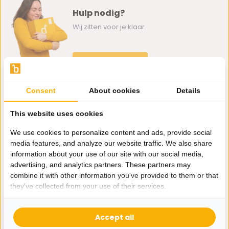
Hulp nodig?
Wij zitten voor je klaar.
Whatsapp ons
0162-231130
Consent
About cookies
Details
klantenservice@bazaaronline.nl
This website uses cookies
We use cookies to personalize content and ads, provide social
media features, and analyze our website traffic. We also share
information about your use of our site with our social media,
Ontvang de nieuwste aanbiedingen en promoties. We zullen
advertising, and analytics partners. These partners may
je niet spammen, beloofd.
combine it with other information you've provided to them or that
they've collected from your use of their services.
Abonneer
Accept all
* Lees hier de wettelijke beperkingen