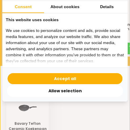
Consent
About cookies
Details
This website uses cookies
Bavary Teflon Ceramic
Bavary Teflon Cera
Koekenpan 22 cm
Koekenpan 26 cm
We use cookies to personalize content and ads, provide social
media features, and analyze our website traffic. We also share
15,-
20,-
information about your use of our site with our social media,
advertising, and analytics partners. These partners may
combine it with other information you've provided to them or that
they've collected from your use of their services.
Accept all
Eerder bekeken door jou
Allow selection
Bavary Teflon
Ceramic Koekenpan