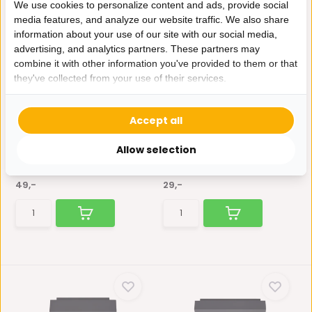
We use cookies to personalize content and ads, provide social
media features, and analyze our website traffic. We also share
information about your use of our site with our social media,
advertising, and analytics partners. These partners may
combine it with other information you've provided to them or that
they've collected from your use of their services.
Met gratis lichtbronnen
Met gratis lichtbron
Moderne Plafondspot
Moderne Plafondspot
Quadrado - dimbaar 2...
Quadrado - dimbaar 1...
Accept all
De Quadrado plafondspot
De Quadrado plafondspot
past in ieders interieur...
past in ieders interieur...
Allow selection
Op voorraad
Op voorraad
49,-
29,-