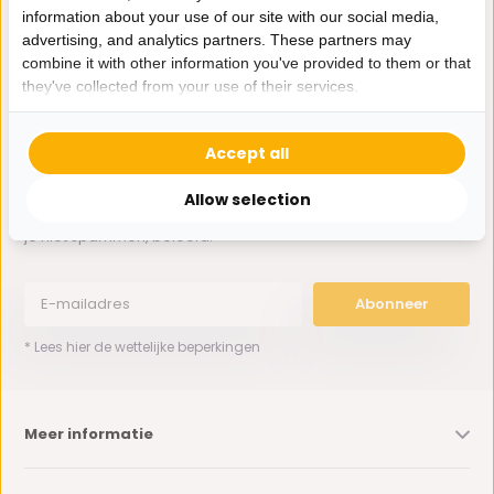
information about your use of our site with our social media,
advertising, and analytics partners. These partners may
0162-231130
combine it with other information you've provided to them or that
klantenservice@bazaaronline.nl
they've collected from your use of their services.
Accept all
Allow selection
Ontvang de nieuwste aanbiedingen en promoties. We zullen
je niet spammen, beloofd.
Abonneer
* Lees hier de wettelijke beperkingen
Meer informatie