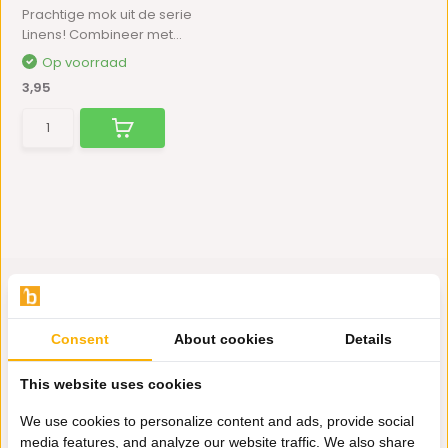
Prachtige mok uit de serie
Linens! Combineer met...
Op voorraad
3,95
Consent
About cookies
Details
Hulp nodig?
Wij zitten voor je klaar.
This website uses cookies
We use cookies to personalize content and ads, provide social
media features, and analyze our website traffic. We also share
Whatsapp ons