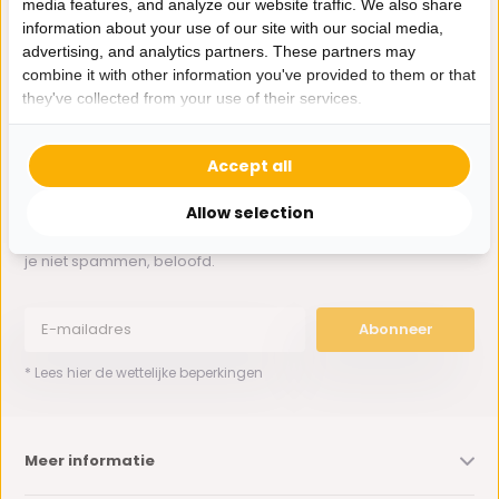
media features, and analyze our website traffic. We also share
Whatsapp ons
information about your use of our site with our social media,
advertising, and analytics partners. These partners may
0162-231130
combine it with other information you've provided to them or that
klantenservice@bazaaronline.nl
they've collected from your use of their services.
Accept all
Allow selection
Ontvang de nieuwste aanbiedingen en promoties. We zullen
je niet spammen, beloofd.
Abonneer
* Lees hier de wettelijke beperkingen
Meer informatie