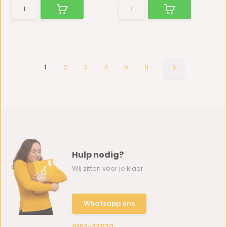
1
2
3
4
5
8
Hulp nodig?
Wij zitten voor je klaar.
Whatsapp ons
0162-231130