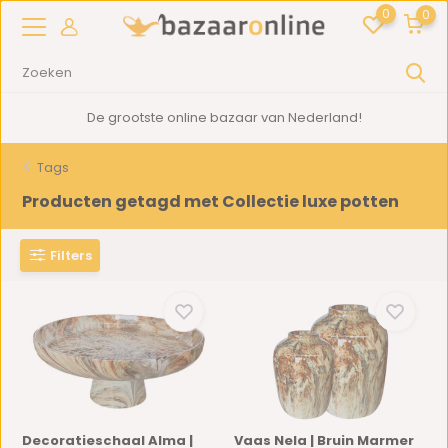
0
0
2000m2
showroom in Woerden
Tags
Producten getagd met Collectie luxe potten
Filters
Decoratieschaal Alma |
Vaas Nela | Bruin Marmer