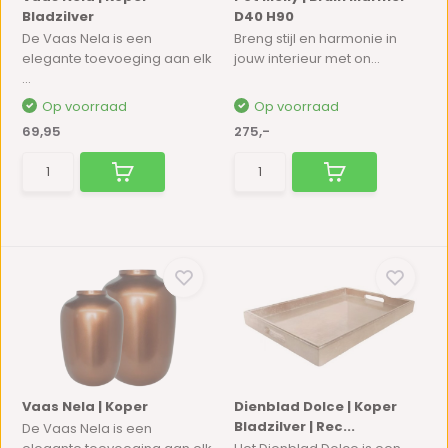
Bladzilver
D40 H90
De Vaas Nela is een
Breng stijl en harmonie in
elegante toevoeging aan elk
jouw interieur met on...
...
Op voorraad
Op voorraad
69,95
275,-
Vaas Nela | Koper
Dienblad Dolce | Koper
Bladzilver | Rec...
De Vaas Nela is een