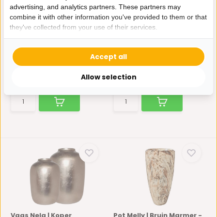
advertising, and analytics partners. These partners may
combine it with other information you've provided to them or that
Dienblad Organisch |
Vaas Nela | Mat Cream
they've collected from your use of their services.
Koper bladzilver
De Vaas Nela is een
Het Dienblad Organisch is
elegante toevoeging aan elk
Accept all
een unieke toevoeging ...
...
Niet op voorraad
Op voorraad
Allow selection
37,95
59,95
Vaas Nela | Koper
Pot Melly | Bruin Marmer -