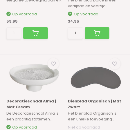
elegante toevoeging aan elk
Het Dienblad Dolce is een
...
verfijnde en veelzijdi...
Op voorraad
Op voorraad
59,95
34,95
Decoratieschaal Alma |
Dienblad Organisch | Mat
Mat Cream
Zwart
De Decoratieschaal Alma is
Het Dienblad Organisch is
een prachtig statemen...
een unieke toevoeging ...
Op voorraad
Niet op voorraad