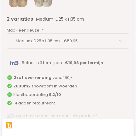
2 variaties
Medium: D25 x H35 cm
Maak een keuze:
*
Betaal in 3 termijnen:
€19,98 per termijn
Gratis verzending
vanaf 50,-
2000m2
showroom in Woerden
Klantbeoordeling
9,2/10
14 dagen retourrecht
Do you have a question about this product?
Our employee is happy to help you find the right product