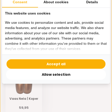
Consent
About cookies
Details
Send mail
This website uses cookies
Productomschrijving
We use cookies to personalize content and ads, provide social
media features, and analyze our website traffic. We also share
information about your use of our site with our social media,
Specificaties
advertising, and analytics partners. These partners may
combine it with other information you've provided to them or that
they've collected from your use of their services.
Delen
Accept all
Eerder bekeken door jou
Allow selection
Vaas Nela | Koper
59,95