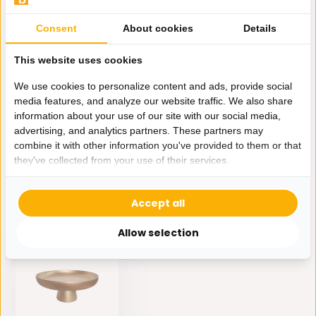
Do you have a question about this product?
Consent
About cookies
Details
Our employee is happy to help you find the right product
Send mail
This website uses cookies
We use cookies to personalize content and ads, provide social
media features, and analyze our website traffic. We also share
Productomschrijving
information about your use of our site with our social media,
advertising, and analytics partners. These partners may
combine it with other information you've provided to them or that
Specificaties
they've collected from your use of their services.
Delen
Accept all
Eerder bekeken door jou
Allow selection