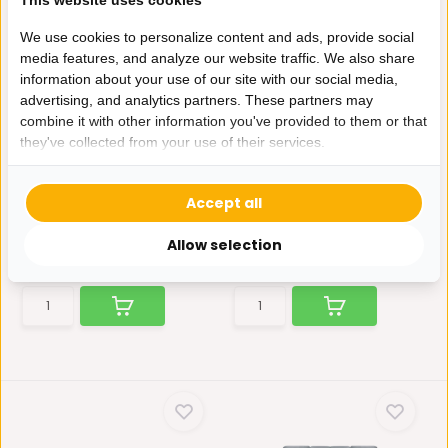
We use cookies to personalize content and ads, provide social
media features, and analyze our website traffic. We also share
information about your use of our site with our social media,
advertising, and analytics partners. These partners may
combine it with other information you've provided to them or that
they've collected from your use of their services.
Loungebank Montreal -
U-Bank Scott - Ronde
Lichtbeige
Lounge
Het bankstel Montreal is een
Deze bankstel ziet er niet
Accept all
luxueuze bankstel b...
alleen prachtig uit, ...
Op voorraad
Op voorraad
Allow selection
2.195,-
3.795,-