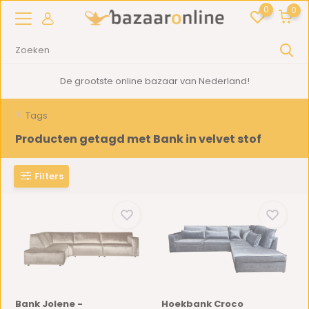
0
0
d!
2000m2
showroom in Woerden
Tags
Producten getagd met Bank in velvet stof
Filters
Bank Jolene -
Hoekbank Croco