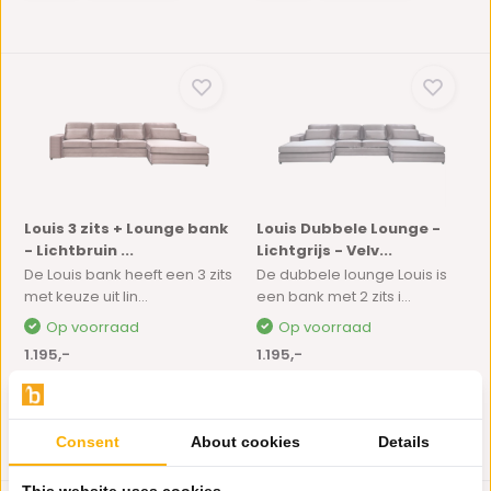
Louis 3 zits + Lounge bank
Louis Dubbele Lounge -
- Lichtbruin ...
Lichtgrijs - Velv...
De Louis bank heeft een 3 zits
De dubbele lounge Louis is
met keuze uit lin...
een bank met 2 zits i...
Op voorraad
Op voorraad
1.195,-
1.195,-
Consent
About cookies
Details
This website uses cookies