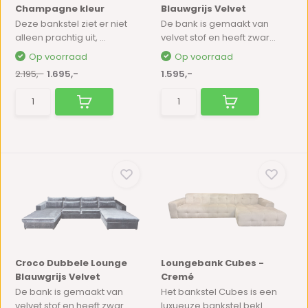
Champagne kleur
Blauwgrijs Velvet
Deze bankstel ziet er niet
De bank is gemaakt van
alleen prachtig uit, ...
velvet stof en heeft zwar...
Op voorraad
Op voorraad
2.195,-
1.695,-
1.595,-
Croco Dubbele Lounge
Loungebank Cubes -
Blauwgrijs Velvet
Cremé
De bank is gemaakt van
Het bankstel Cubes is een
velvet stof en heeft zwar...
luxueuze bankstel bekl...