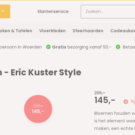
Klantenservice
oken & Tafelen
Vloerkleden
Sfeerhaarden
Cadeaukaa
owroom in Woerden
Gratis
bezorging vanaf 50.-
Betaal
- Eric Kuster Style
265,-
145,-
Ti
265,-
145,-
Bloemen houden va
is het element waa
maken, een echte b