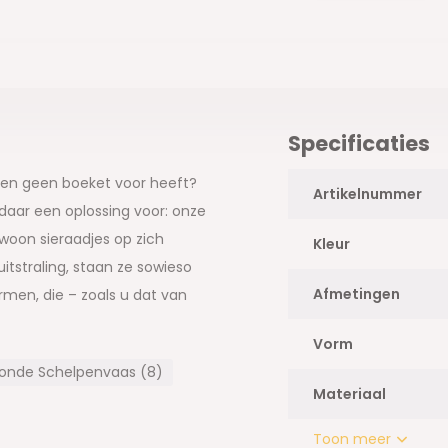
Specificaties
en geen boeket voor heeft?
Artikelnummer
 daar een oplossing voor: onze
woon sieraadjes op zich
Kleur
itstraling, staan ze sowieso
Afmetingen
ormen, die – zoals u dat van
n, doen bijzonder decoratief
Vorm
onde Schelpenvaas (8)
Materiaal
Toon meer