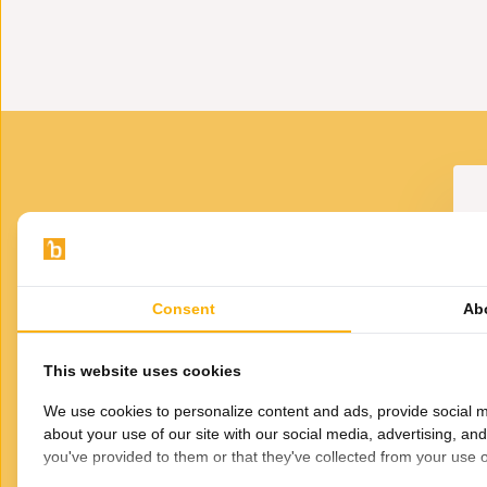
Tip: Combineer deze vaas met de andere schelpenvazen in
Let op: deze vaas wordt geleverd zonder kunstbloemen.
VOOR JOU GESELECTEERD
Gerelateerde
Consent
Ab
producten
S
This website uses cookies
We use cookies to personalize content and ads, provide social m
about your use of our site with our social media, advertising, an
you've provided to them or that they've collected from your use of