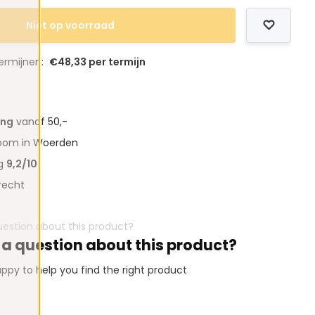
Niet op voorraad
termijnen:
€48,33 per termijn
ing
vanaf 50,-
oom in Woerden
ng
9,2/10
recht
 a question about this product?
ppy to help you find the right product