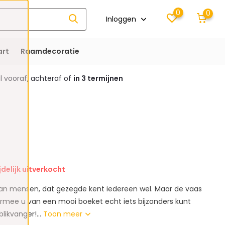
0
0
Inloggen
rt
Raamdecoratie
 vooraf, achteraf of
in 3 termijnen
jdelijk uitverkocht
n mensen, dat gezegde kent iedereen wel. Maar de vaas
rmee u van een mooi boeket echt iets bijzonders kunt
likvanger!...
Toon meer