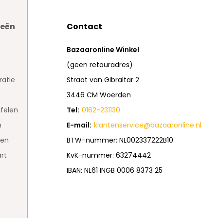
ieën
Contact
Bazaaronline Winkel
(geen retouradres)
atie
Straat van Gibraltar 2
3446 CM Woerden
felen
Tel:
0162-231130
n
E-mail:
klantenservice@bazaaronline.nl
den
BTW-nummer: NL002337222B10
rt
KvK-nummer: 63274442
IBAN: NL61 INGB 0006 8373 25