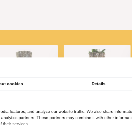
 deze serie!
out cookies
Details
chelpvaas Groot 120 cm
Schelpvaas Klein 60 cm
365,-
139,-
725,-
285,-
edia features, and analyze our website traffic. We also share informati
d analytics partners. These partners may combine it with other informat
 their services.