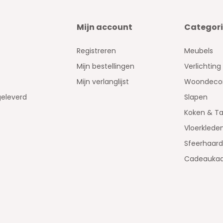
Mijn account
Categor
Registreren
Meubels
Mijn bestellingen
Verlichting
Mijn verlanglijst
Woondecor
geleverd
Slapen
Koken & Ta
Vloerklede
Sfeerhaar
Cadeaukaa