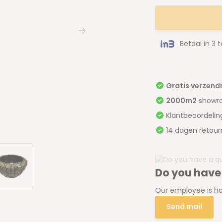
Betaal in 3 
Gratis verzend
2000m2
showr
Klantbeoordeli
14 dagen retour
Do you have
Our employee is ha
Send mail