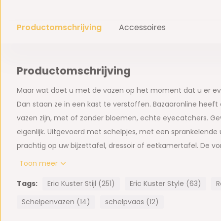
Productomschrijving
Accessoires
Productomschrijving
Maar wat doet u met de vazen op het moment dat u er ev
Dan staan ze in een kast te verstoffen. Bazaaronline heeft
vazen zijn, met of zonder bloemen, echte eyecatchers. Ge
eigenlijk. Uitgevoerd met schelpjes, met een sprankelende u
prachtig op uw bijzettafel, dressoir of eetkamertafel. De v
Bazaaronline gewend bent – net even anders dan anders zij
Toon meer
aan. Woondecoratie om u tegen te zeggen!
Tags:
Eric Kuster Stijl (251)
Eric Kuster Style (63)
R
Afmeting Ronde Schelpenvaas:
Schelpenvazen (14)
schelpvaas (12)
- 45 x 45 x 28 cm