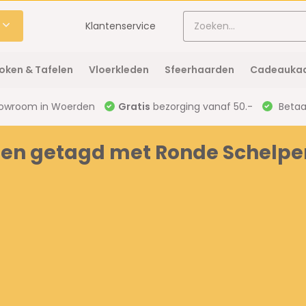
Klantenservice
oken & Tafelen
Vloerkleden
Sfeerhaarden
Cadeaukaa
owroom in Woerden
Gratis
bezorging vanaf 50.-
Betaal
ten getagd met Ronde Schelp