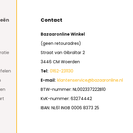
ieën
Contact
Bazaaronline Winkel
(geen retouradres)
atie
Straat van Gibraltar 2
3446 CM Woerden
felen
Tel:
0162-231130
n
E-mail:
klantenservice@bazaaronline.nl
den
BTW-nummer: NL002337222B10
rt
KvK-nummer: 63274442
IBAN: NL61 INGB 0006 8373 25