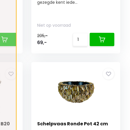
gezegde kent iede...
Niet op voorraad
205,-
69,-
 B20
Schelpvaas Ronde Pot 42 cm