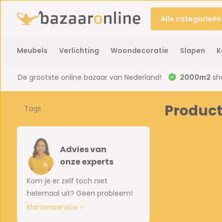
Alle categorieën
Meubels
Verlichting
Woondecoratie
Slapen
K
De grootste online bazaar van Nederland!
2000m2
sh
Produc
Tags
Advies van
onze experts
Kom je er zelf toch niet
helemaal uit? Geen probleem!
Klantenservice >