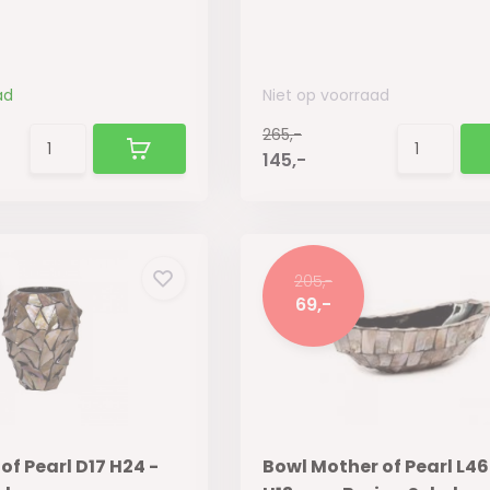
ad
Niet op voorraad
265,-
145,-
205,-
69,-
of Pearl D17 H24 -
Bowl Mother of Pearl L46