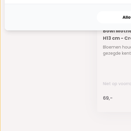
All
Bowl Mother
H13 cm - C
Bloemen hou
gezegde kent 
Niet op voorr
69,-