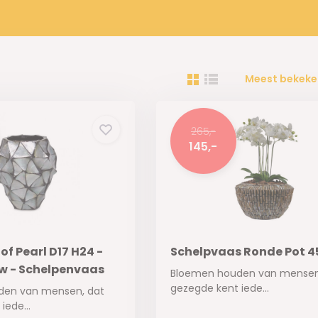
Meest bekeke
265,-
145,-
of Pearl D17 H24 -
Schelpvaas Ronde Pot 4
uw - Schelpenvaas
Bloemen houden van mensen
gezegde kent iede...
den van mensen, dat
iede...