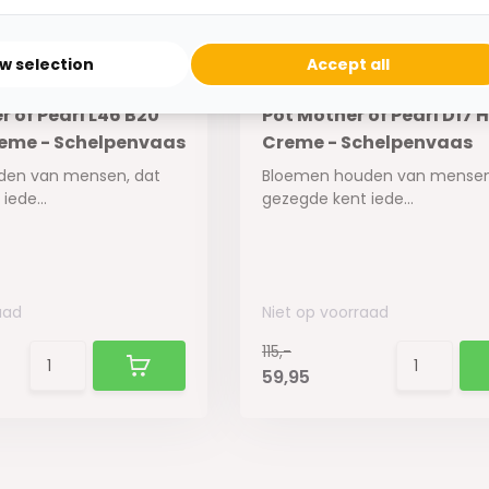
ow selection
Accept all
 of Pearl L46 B20
Pot Mother of Pearl D17 H
reme - Schelpenvaas
Creme - Schelpenvaas
den van mensen, dat
Bloemen houden van mensen
iede...
gezegde kent iede...
aad
Niet op voorraad
115,-
59,95