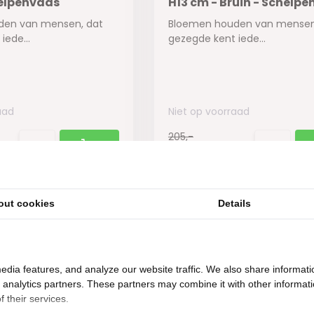
helpenvaas
H13 cm - Bruin - Schelp
den van mensen, dat
Bloemen houden van mensen
iede...
gezegde kent iede...
aad
Niet op voorraad
205,-
69,-
out cookies
Details
m2
showroom in Woerden
Gratis
bezorging vanaf 50.
115,-
edia features, and analyze our website traffic. We also share informati
59,95
d analytics partners. These partners may combine it with other informat
 their services.