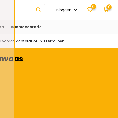
0
0
Inloggen
rt
Raamdecoratie
 vooraf, achteraf of
in 3 termijnen
envaas