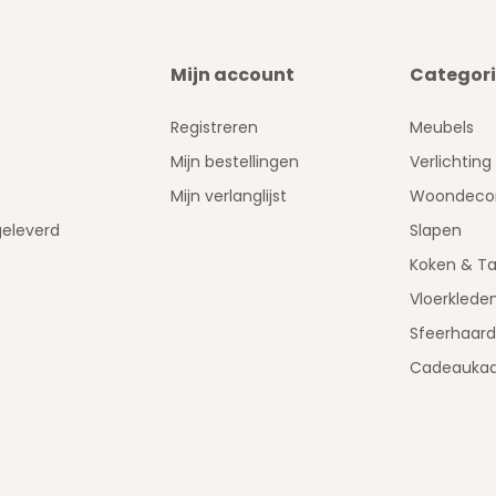
Mijn account
Categor
Registreren
Meubels
Mijn bestellingen
Verlichting
Mijn verlanglijst
Woondecor
geleverd
Slapen
Koken & Ta
Vloerklede
Sfeerhaar
Cadeaukaa