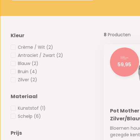
8
Producten
Kleur
Crème / Wit
(2)
Antraciet / Zwart
(2)
115,-
Blauw
(2)
59,95
Bruin
(4)
Zilver
(2)
Materiaal
Kunststof
(1)
Pot Mother 
Schelp
(6)
Zilver/Bla
Bloemen hou
Prijs
gezegde kent 