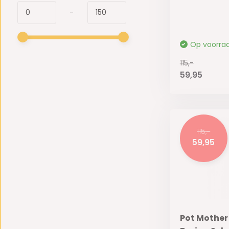
-
Op voorra
115,-
59,95
115,-
59,95
Pot Mother 