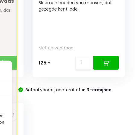
envaas
Bloemen houden van mensen, dat
gezegde kent iede...
, dat
Niet op voorraad
125,-
-
Betaal vooraf, achteraf of
in 3 termijnen
on
ion