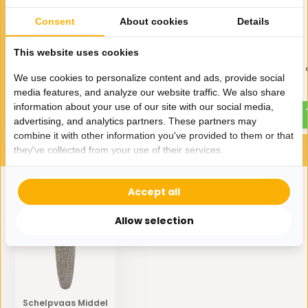
Consent
About cookies
Details
This website uses cookies
Schelpvaas Groot 120 cm
Schelpvaas Klein 60
We use cookies to personalize content and ads, provide social
365,-
139,-
725,-
285,-
media features, and analyze our website traffic. We also share
information about your use of our site with our social media,
advertising, and analytics partners. These partners may
combine it with other information you've provided to them or that
they've collected from your use of their services.
Accept all
Eerder bekeken door jou
Allow selection
Schelpvaas Middel