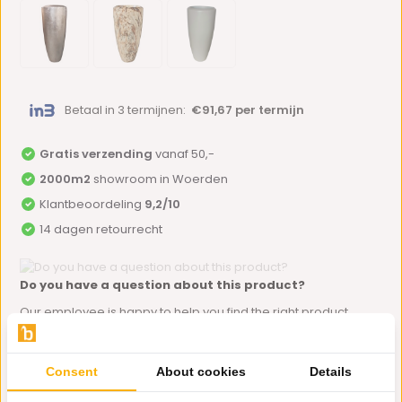
Betaal in 3 termijnen:
€91,67 per termijn
Gratis verzending
vanaf 50,-
2000m2
showroom in Woerden
Klantbeoordeling
9,2/10
14 dagen retourrecht
Do you have a question about this product?
Our employee is happy to help you find the right product
Send mail
Consent
About cookies
Details
Productomschrijving