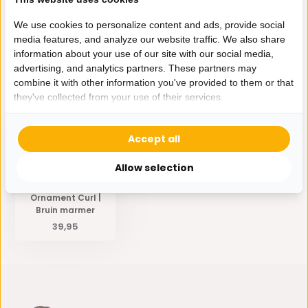
Specificaties
We use cookies to personalize content and ads, provide social
media features, and analyze our website traffic. We also share
information about your use of our site with our social media,
Delen
advertising, and analytics partners. These partners may
combine it with other information you've provided to them or that
they've collected from your use of their services.
Eerder bekeken door jou
Accept all
Allow selection
Ornament Curl |
Bruin marmer
39,95