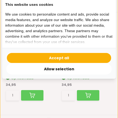
This website uses cookies
We use cookies to personalize content and ads, provide social
media features, and analyze our website traffic. We also share
information about your use of our site with our social media,
advertising, and analytics partners. These partners may
combine it with other information you've provided to them or that
they've collected from your use of their services.
Ornament Curl | Mat Wit
Ornament Curl | Pearl
Accept all
White
Het Ornament Curl is een
opvallend en uniek deco...
Het Ornament Curl is een
Allow selection
opvallend en uniek deco...
Op voorraad
Op voorraad
34,95
34,95