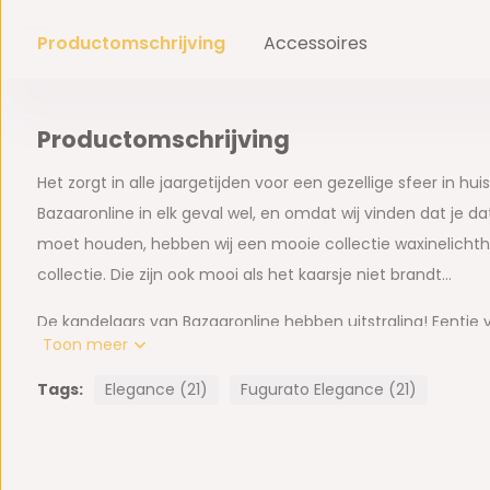
Productomschrijving
Accessoires
Productomschrijving
Het zorgt in alle jaargetijden voor een gezellige sfeer in hu
Bazaaronline in elk geval wel, en omdat wij vinden dat je da
moet houden, hebben wij een mooie collectie waxinelichth
collectie. Die zijn ook mooi als het kaarsje niet brandt…
De kandelaars van Bazaaronline hebben uitstraling! Eentje 
Toon meer
designkandelaar van uit onze collectie zorgt onmiddellijk vo
om een kaal plekje op uw dressoir op te leuken. Bazaaronlin
Tags:
Elegance (21)
Fugurato Elegance (21)
goed aansluit bij onze meubelseries. Kijk op onze webshop
- Bekabeling meegeleverd.