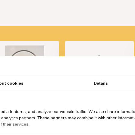
out cookies
Details
ndelaar Elegance met LED
Elegance Decoratie bus
- Small
rechthoekig | Small
59,95
34,95
edia features, and analyze our website traffic. We also share informati
d analytics partners. These partners may combine it with other informat
 their services.