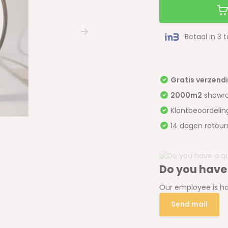
Betaal in 3 
Gratis verzend
2000m2
showr
Klantbeoordeli
14 dagen retour
Do you have
Our employee is ha
Send mail