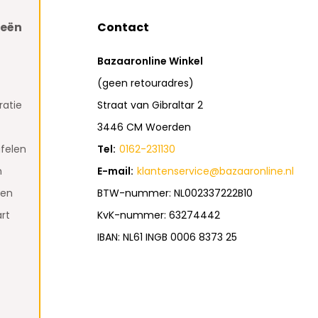
ieën
Contact
Bazaaronline Winkel
(geen retouradres)
atie
Straat van Gibraltar 2
3446 CM Woerden
felen
Tel:
0162-231130
n
E-mail:
klantenservice@bazaaronline.nl
den
BTW-nummer: NL002337222B10
rt
KvK-nummer: 63274442
IBAN: NL61 INGB 0006 8373 25