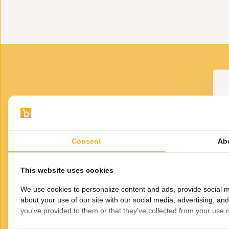
- Inclusief Led verlichting
r Vaasje Elegance
Kandelaar Elegance 5-lichts
2-lichts
op voet
49,95
89,95
165,-
VOOR JOU GESELECTEERD
Gerelateerde
Consent
Ab
producten
Ka
This website uses cookies
We use cookies to personalize content and ads, provide social m
about your use of our site with our social media, advertising, an
you've provided to them or that they've collected from your use of