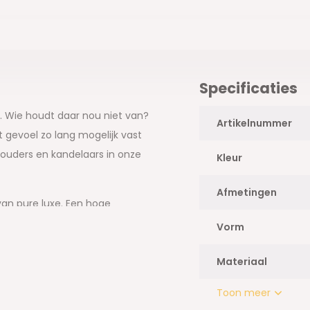
Specificaties
is. Wie houdt daar nou niet van?
Artikelnummer
t gevoel zo lang mogelijk vast
ouders en kandelaars in onze
Kleur
Afmetingen
van pure luxe. Een hoge
or sfeer en gezelligheid. Ideaal
Vorm
e heeft een mooie collectie, die
 en mix en match!
Materiaal
Toon meer