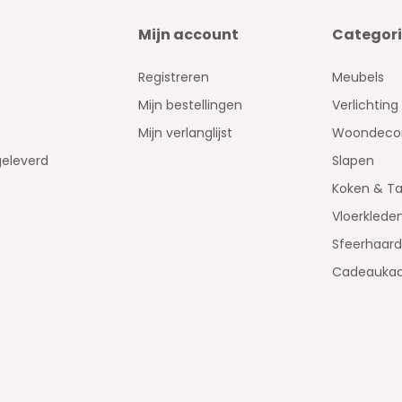
Mijn account
Categor
Registreren
Meubels
Mijn bestellingen
Verlichting
Mijn verlanglijst
Woondecor
geleverd
Slapen
Koken & Ta
Vloerklede
Sfeerhaar
Cadeaukaa