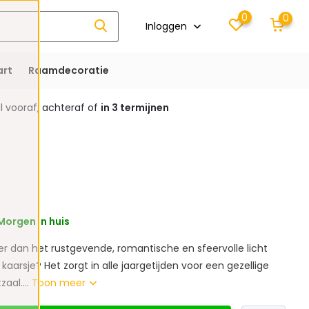
0
0
Inloggen
rt
Raamdecoratie
 vooraf, achteraf of
in 3 termijnen
Morgen in huis
er dan het rustgevende, romantische en sfeervolle licht
kaarsje? Het zorgt in alle jaargetijden voor een gezellige
zaal....
Toon meer