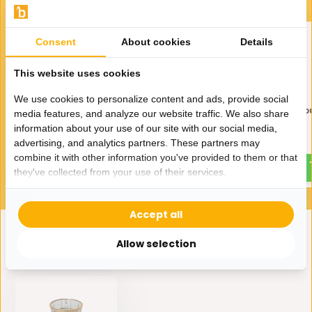
Consent
About cookies
Details
This website uses cookies
We use cookies to personalize content and ads, provide social
Elegance Decoratie bus Rond
Elegance Decoratie b
media features, and analyze our website traffic. We also share
| Extra Small
Hoog
information about your use of our site with our social media,
39,95
35,-
advertising, and analytics partners. These partners may
combine it with other information you've provided to them or that
they've collected from your use of their services.
Accept all
Allow selection
Eerder bekeken door jou