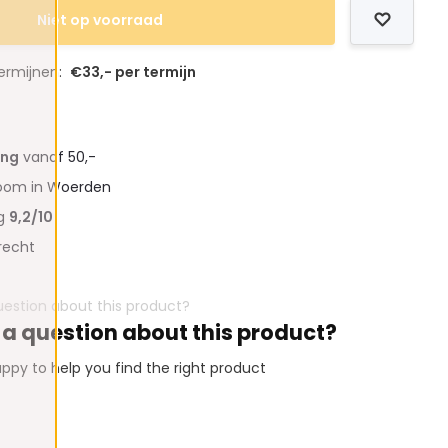
Niet op voorraad
termijnen:
€33,- per termijn
ing
vanaf 50,-
oom in Woerden
ng
9,2/10
recht
 a question about this product?
ppy to help you find the right product