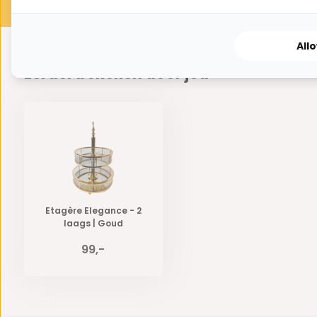
All
Eerder bekeken door jou
Etagère Elegance - 2
laags | Goud
99,-