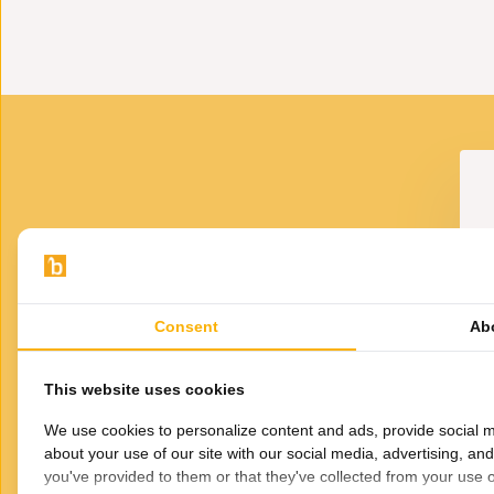
Afmeting: Ø30X43 CM
Waxinelichthouder
Elegance Jayda
29,-
VOOR JOU GESELECTEERD
Gerelateerde
producten
Consent
Ab
e Decoratie bus -
Hoog
35,-
This website uses cookies
We use cookies to personalize content and ads, provide social m
about your use of our site with our social media, advertising, an
you've provided to them or that they've collected from your use of