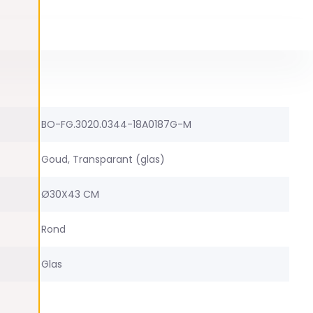
BO-FG.3020.0344-18A0187G-M
Goud, Transparant (glas)
Ø30X43 CM
Rond
Glas