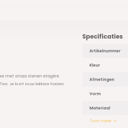
Specificaties
Artikelnummer
Kleur
agse met strass stenen etagère
Afmetingen
 Tea. Je kunt jouw lekkere hapjes
choon te maken. Gebruik deze
Vorm
kaanse koekjes), Kurabiye
 heerlijke Marokkaanse
Materiaal
Toon meer