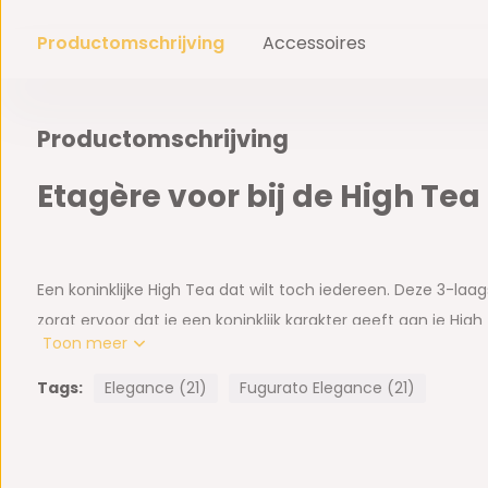
Productomschrijving
Accessoires
Productomschrijving
Etagère voor bij de High Tea
Een koninklijke High Tea dat wilt toch iedereen. Deze 3-la
zorgt ervoor dat je een koninklijk karakter geeft aan je High
Toon meer
op de glazenplaat zetten, zo is deze etagère eenvoudig s
etagère voor: Khatai (Afghaanse koekjes), Chebakia (Marok
Tags:
Elegance (21)
Fugurato Elegance (21)
(Turkse koekjes), Baklava of macarons. En niet te vergeten
muntthee (na3na3).