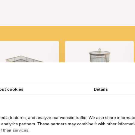
out cookies
Details
Dienblad Elegance
Elegance Decoratie bus met
Rechthoekig | Goud
voet
74,95
49,95
edia features, and analyze our website traffic. We also share informati
d analytics partners. These partners may combine it with other informat
 their services.