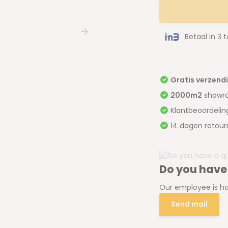
Betaal in 3 
Gratis verzend
2000m2
showr
Klantbeoordeli
14 dagen retour
Do you have
Our employee is ha
Send mail