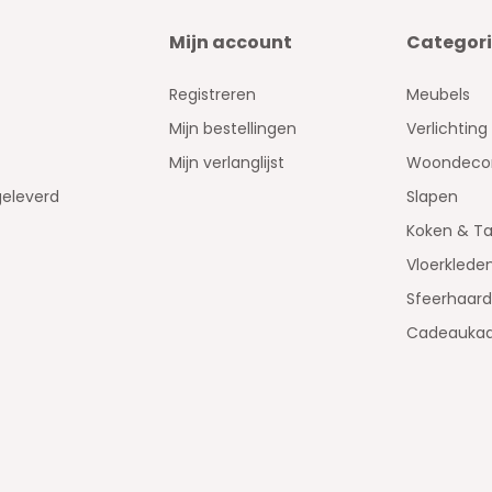
Mijn account
Categor
Registreren
Meubels
Mijn bestellingen
Verlichting
Mijn verlanglijst
Woondecor
geleverd
Slapen
Koken & Ta
Vloerklede
Sfeerhaar
Cadeaukaa