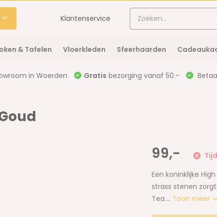
Klantenservice
oken & Tafelen
Vloerkleden
Sfeerhaarden
Cadeaukaa
owroom in Woerden
Gratis
bezorging vanaf 50.-
Betaal
| Goud
99,-
Tijd
Een koninklijke Hig
strass stenen zorgt
Tea....
Toon meer