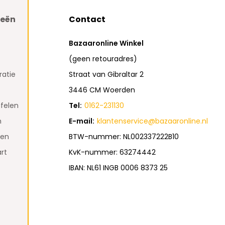
ieën
Contact
Bazaaronline Winkel
(geen retouradres)
atie
Straat van Gibraltar 2
3446 CM Woerden
felen
Tel:
0162-231130
n
E-mail:
klantenservice@bazaaronline.nl
den
BTW-nummer: NL002337222B10
rt
KvK-nummer: 63274442
IBAN: NL61 INGB 0006 8373 25