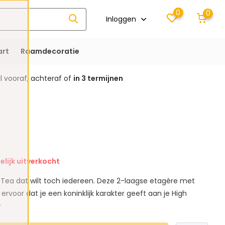
0
0
Inloggen
rt
Raamdecoratie
 vooraf, achteraf of
in 3 termijnen
elijk uitverkocht
h Tea dat wilt toch iedereen. Deze 2-laagse etagère met
 ervoor dat je een koninklijk karakter geeft aan je High