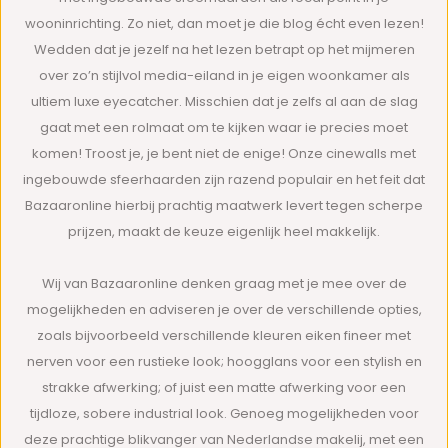
wooninrichting. Zo niet, dan moet je die blog écht even lezen!
Wedden dat je jezelf na het lezen betrapt op het mijmeren
over zo’n stijlvol media-eiland in je eigen woonkamer als
ultiem luxe eyecatcher. Misschien dat je zelfs al aan de slag
gaat met een rolmaat om te kijken waar ie precies moet
komen! Troost je, je bent niet de enige! Onze cinewalls met
ingebouwde sfeerhaarden zijn razend populair en het feit dat
Bazaaronline hierbij prachtig maatwerk levert tegen scherpe
prijzen, maakt de keuze eigenlijk heel makkelijk.
Wij van Bazaaronline denken graag met je mee over de
mogelijkheden en adviseren je over de verschillende opties,
zoals bijvoorbeeld verschillende kleuren eiken fineer met
nerven voor een rustieke look; hoogglans voor een stylish en
strakke afwerking; of juist een matte afwerking voor een
tijdloze, sobere industrial look. Genoeg mogelijkheden voor
deze prachtige blikvanger van Nederlandse makelij, met een