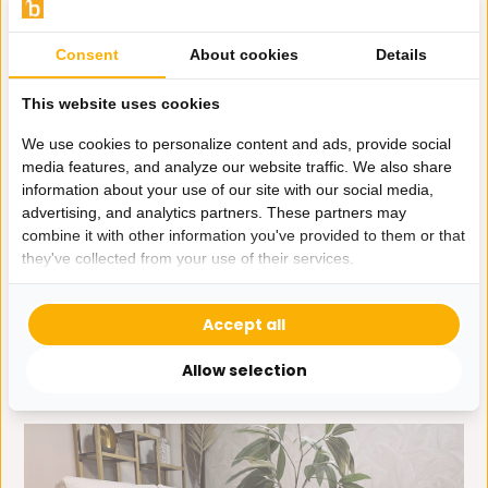
dan weet je dat deze opgebouwd is uit verschillende
karakteristieke elementen, die je, allemaal bij elkaar het
Consent
About cookies
Details
gevoel geven alsof je woont in een ontzettend knus, stijlvol en
zeer luxueus boutique hotel. Alles vult elkaar aan en past bij
This website uses cookies
elkaar, zonder dat je ook maar even het gevoel hebt een
We use cookies to personalize content and ads, provide social
standaard ‘13-in-een-dozijn’ interieur te hebben.
media features, and analyze our website traffic. We also share
Integendeel, je kunt het helemaal afstemmen op je eigen
information about your use of our site with our social media,
woonwensen en persoonlijkheid en kunt daarbij met de
advertising, and analytics partners. These partners may
combine it with other information you've provided to them or that
verschillende elementen, zoals bijvoorbeeld een luxe
they've collected from your use of their services.
hamburger salontafel voor een wat chunky look, of een luxe
hoogglans bloktafel met metallic glasplaat voor een slinky
Accept all
uitstraling. Het mooie van Metropolitan Luxury is dat je kunt
spelen met de verschillende onderdelen en het daarmee
Allow selection
helemaal ‘eigen’ kunt maken.