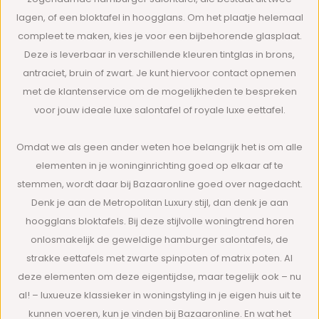
lagen, of een bloktafel in hoogglans. Om het plaatje helemaal
compleet te maken, kies je voor een bijbehorende glasplaat.
Deze is leverbaar in verschillende kleuren tintglas in brons,
antraciet, bruin of zwart. Je kunt hiervoor contact opnemen
met de klantenservice om de mogelijkheden te bespreken
voor jouw ideale luxe salontafel of royale luxe eettafel.
Omdat we als geen ander weten hoe belangrijk het is om alle
elementen in je woninginrichting goed op elkaar af te
stemmen, wordt daar bij Bazaaronline goed over nagedacht.
Denk je aan de Metropolitan Luxury stijl, dan denk je aan
hoogglans bloktafels. Bij deze stijlvolle woningtrend horen
onlosmakelijk de geweldige hamburger salontafels, de
strakke eettafels met zwarte spinpoten of matrix poten. Al
deze elementen om deze eigentijdse, maar tegelijk ook – nu
al! – luxueuze klassieker in woningstyling in je eigen huis uit te
kunnen voeren, kun je vinden bij Bazaaronline. En wat het