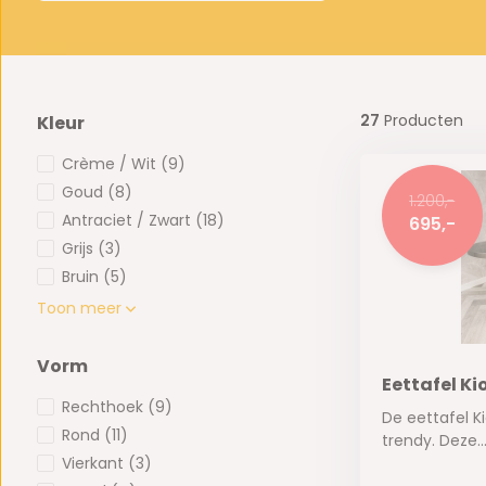
27
Producten
Kleur
Crème / Wit
(9)
Goud
(8)
1.200,-
Antraciet / Zwart
(18)
695,-
Grijs
(3)
Bruin
(5)
Toon meer
Vorm
Eettafel Ki
Rechthoek
(9)
De eettafel Ki
Rond
(11)
trendy. Deze..
Vierkant
(3)