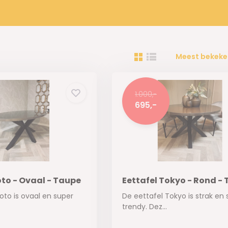
Meest bekeke
1.000,-
695,-
oto - Ovaal - Taupe
Eettafel Tokyo - Rond -
oto is ovaal en super
De eettafel Tokyo is strak en
.
trendy. Dez...