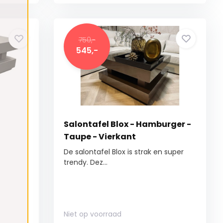
750,-
545,-
Salontafel Blox - Hamburger -
Taupe - Vierkant
De salontafel Blox is strak en super
trendy. Dez...
Niet op voorraad