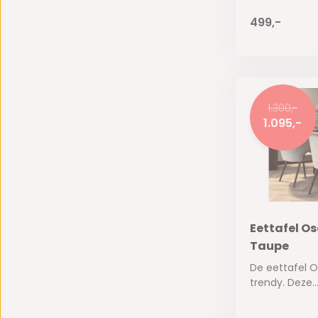
499,-
1.300,-
1.095,-
Eettafel Os
Taupe
De eettafel O
trendy. Deze..