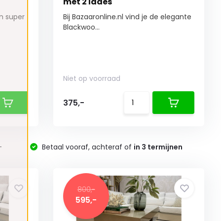
met 2 lades
en super
Bij Bazaaronline.nl vind je de elegante
Blackwoo...
Niet op voorraad
375,-
-
Betaal vooraf, achteraf of
in 3 termijnen
800,-
595,-