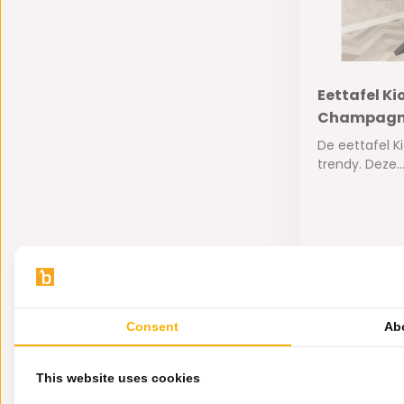
Eettafel Ki
Champag
De eettafel Ki
trendy. Deze..
Op voorra
1.200,-
695,-
Consent
Ab
This website uses cookies