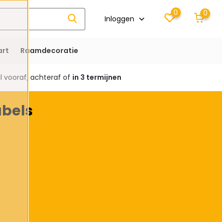
0
0
Inloggen
rt
Raamdecoratie
 vooraf, achteraf of
in 3 termijnen
bels