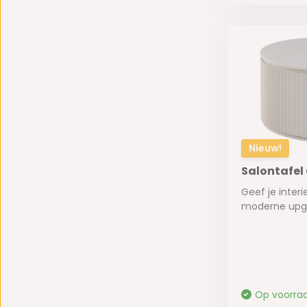
Nieuw!
Salontafel 
Geef je inter
moderne upgr
Op voorra