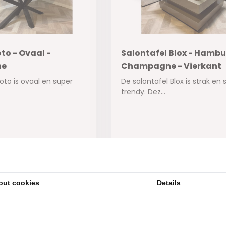
oto - Ovaal -
Salontafel Blox - Hambu
ne
Champagne - Vierkant
oto is ovaal en super
De salontafel Blox is strak en 
.
trendy. Dez...
ad
Op voorraad
750,-
545,-
out cookies
Details