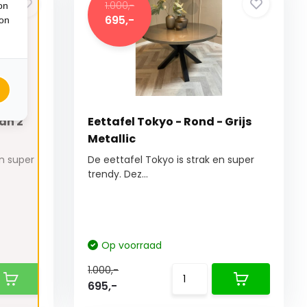
1.000,-
on
695,-
ion
an 2
Eettafel Tokyo - Rond - Grijs
Metallic
en super
De eettafel Tokyo is strak en super
trendy. Dez...
Op voorraad
1.000,-
695,-