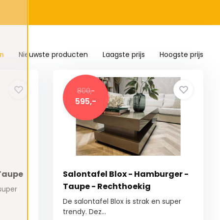
n
Nieuwste producten
Laagste prijs
Hoogste prijs
800,-
595,-
 Taupe
Salontafel Blox - Hamburger -
Taupe - Rechthoekig
 super
De salontafel Blox is strak en super
trendy. Dez...