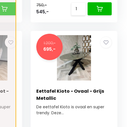
750,-
545,-
1.200,-
695,-
ot -
Eettafel Kioto - Ovaal - Grijs
Metallic
 super
De eettafel Kioto is ovaal en super
trendy. Deze...