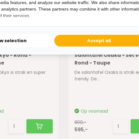
800,-
edia features, and analyze our website traffic. We also share informati
595,-
d analytics partners. These partners may combine it with other informat
 their services.
ow selection
Accept all
kyo - Rond -
Salontafel Osaka - Set v
ne
Rond - Taupe
okyo is strak en super
De salontafel Osaka is strak 
trendy. De...
ad
Op voorraad
800,-
595,-