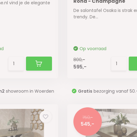
Rond - Champagne
ne.nl vind je de elegante
De salontafel Osaka is strak 
trendy. De...
ad
Op voorraad
800,-
595,-
m2
showroom in Woerden
Gratis
bezorging vanaf 50.
750,-
545,-