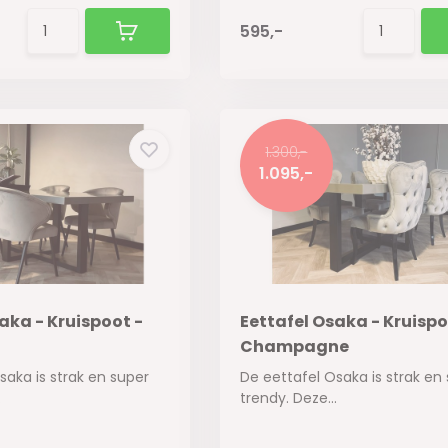
595,-
1.300,-
1.095,-
aka - Kruispoot -
Eettafel Osaka - Kruispo
Champagne
saka is strak en super
De eettafel Osaka is strak en
.
trendy. Deze...