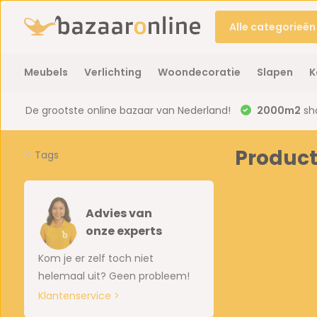
Alle categorieën
Meubels
Verlichting
Woondecoratie
Slapen
K
De grootste online bazaar van Nederland!
2000m2
sh
Produc
Tags
Advies van
onze experts
Kom je er zelf toch niet
helemaal uit? Geen probleem!
Klantenservice >