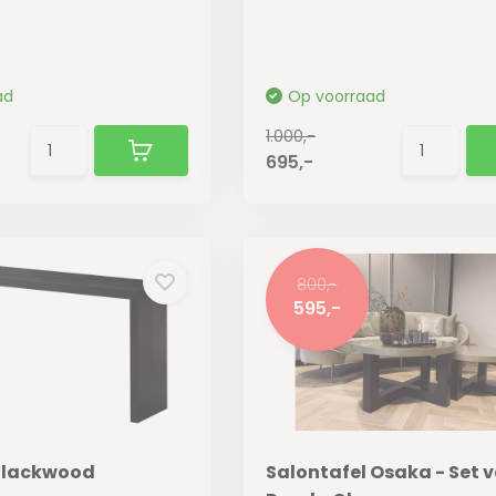
ad
Op voorraad
1.000,-
695,-
800,-
595,-
Blackwood
Salontafel Osaka - Set v