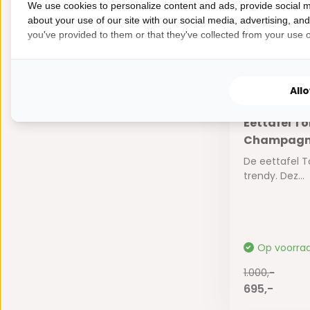
1.000,-
We use cookies to personalize content and ads, provide social m
695,-
about your use of our site with our social media, advertising, an
you've provided to them or that they've collected from your use of
All
Eettafel To
Champag
De eettafel T
trendy. Dez...
Op voorra
1.000,-
695,-