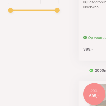
Bij Bazaaronli
Blackwoo...
Op voorra
389,-
2000
1.200,-
695,-