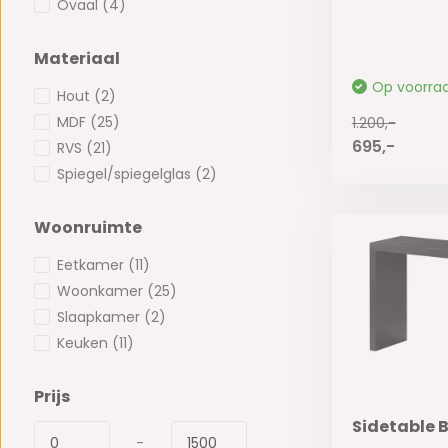
Ovaal
(4)
Materiaal
Op voorra
Hout
(2)
MDF
(25)
1.200,-
695,-
RVS
(21)
Spiegel/spiegelglas
(2)
Woonruimte
Eetkamer
(11)
Woonkamer
(25)
Slaapkamer
(2)
Keuken
(11)
Prijs
Sidetable 
-