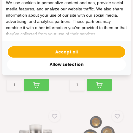
We use cookies to personalize content and ads, provide social
media features, and analyze our website traffic. We also share
information about your use of our site with our social media,
advertising, and analytics partners. These partners may
combine it with other information you've provided to them or that
Wandkandelaar
Luxe Windlicht op pilaar
they've collected from your use of their services.
Marrakech Goud - set van
Zwart - 2 stuks
3
Op zoek naar de perfecte
Bazaaronline heeft prachtige
toevoeging voor je inte...
Accept all
muur windlichten in...
Allow selection
Niet op voorraad
Op voorraad
95,-
355,-