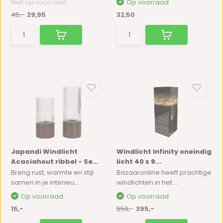
Niet op voorraad
Op voorraad
45,-
29,95
32,50
Japandi Windlicht
Windlicht Infinity oneindig
Acaciahout ribbel - Se...
licht 40 x 9...
Breng rust, warmte en stijl
Bazaaronline heeft prachtige
samen in je interieu...
windlichten in het ...
Op voorraad
Op voorraad
15,-
550,-
395,-