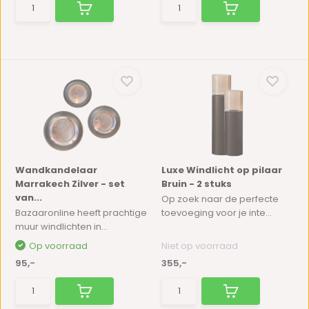
Wandkandelaar
Luxe Windlicht op pilaar
Marrakech Zilver - set
Bruin - 2 stuks
van...
Op zoek naar de perfecte
Bazaaronline heeft prachtige
toevoeging voor je inte...
muur windlichten in...
Op voorraad
Niet op voorraad
95,-
355,-