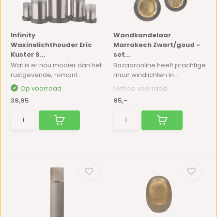
Infinity
Wandkandelaar
Waxinelichthouder Eric
Marrakech Zwart/goud -
Kuster S...
set...
Wat is er nou mooier dan het
Bazaaronline heeft prachtige
rustgevende, romant...
muur windlichten in...
Op voorraad
Niet op voorraad
39,95
95,-