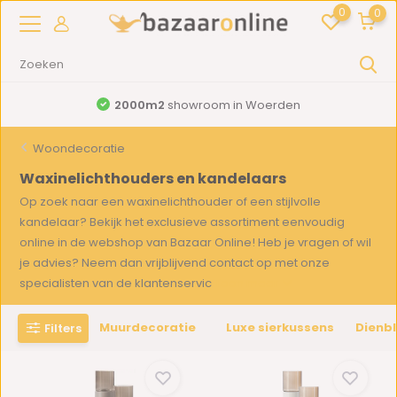
0
0
2000m2
showroom in Woerden
Woondecoratie
Waxinelichthouders en kandelaars
Op zoek naar een waxinelichthouder of een stijlvolle
kandelaar? Bekijk het exclusieve assortiment eenvoudig
online in de webshop van Bazaar Online! Heb je vragen of wil
je advies? Neem dan vrijblijvend contact op met onze
specialisten van de klantenservic
Toon meer
Muurdecoratie
Luxe sierkussens
Dienb
Filters