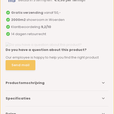
Betaal in 3 termijnen:
€9,98 per termijn
Gratis verzending
vanaf 50,-
2000m2
showroom in Woerden
Klantbeoordeling
9,2/10
14 dagen retourrecht
Do you have a question about this product?
Our employee is happy to help you find the right product
Send mail
Productomschrijving
Specificaties
Delen