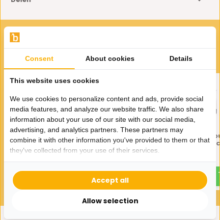
VOOR JOU GESELECTEERD
Gerelateerde producten
Consent
About cookies
Details
This website uses cookies
We use cookies to personalize content and ads, provide social
media features, and analyze our website traffic. We also share
information about your use of our site with our social media,
advertising, and analytics partners. These partners may
Infinity Waxinelichthouder
Infinity Waxinelichth
combine it with other information you've provided to them or that
Eric Kuster Stijl - 5 lichts
Eric Kuster Stijl - 10 li
they've collected from your use of their services.
39,95
29,95
45,-
Accept all
Allow selection