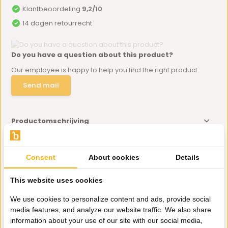
Klantbeoordeling
9,2/10
14 dagen retourrecht
Do you have a question about this product?
Our employee is happy to help you find the right product
Send mail
Productomschrijving
Specificaties
Consent
About cookies
Details
This website uses cookies
Delen
We use cookies to personalize content and ads, provide social
Eerder bekeken door jou
media features, and analyze our website traffic. We also share
information about your use of our site with our social media,