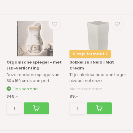
Kies je formaat >
Organische spiegel - met
Sokkel Zuil Nela | Mat
LED-verlichting
Cream
Deze moderne spiegel van
Til je interieur naar een hoger
80 x 160 cm is een perf...
niveau met onze ...
Op voorraad
Niet op voorraad
345,-
89,-