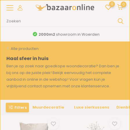
0
0
2000m2
showroom in Woerden
Alle producten
Haal sfeer in huis
Ben je op zoek naar goedkope woondecoratie? Dan ben je
bij ons op de juiste plek! Bekijk eenvoudig het complete
aanbod in online in de webshop! Voor vragen kun je
vrijblijvend contact opnemen met onze klantenservice.
Toon meer
Muurdecoratie
Luxe sierkussens
Dienb
Filters