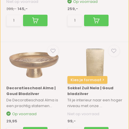
Niet op voorraad
Op voorraad
399,-
145,-
259,-
Kies je formaat >
Decoratieschaal Alma |
Sokkel Zuil Nela | Goud
Goud Bladzilver
bladzilver
De Decoratieschaal Alma is
Til je interieur naar een hoger
een prachtig statemen...
niveau met onze ...
Op voorraad
Niet op voorraad
29,95
99,-