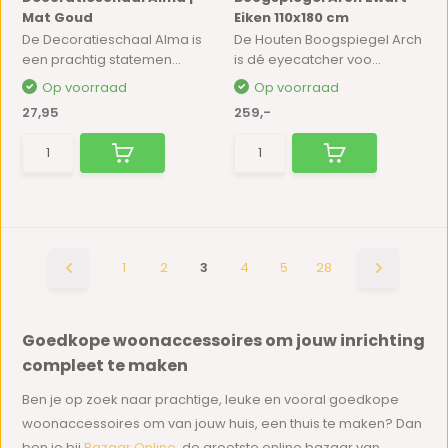
Mat Goud
Eiken 110x180 cm
De Decoratieschaal Alma is
De Houten Boogspiegel Arch
een prachtig statemen...
is dé eyecatcher voo...
Op voorraad
Op voorraad
27,95
259,-
1
2
3
4
5
28
Goedkope woonaccessoires om jouw inrichting
compleet te maken
Ben je op zoek naar prachtige, leuke en vooral goedkope
woonaccessoires om van jouw huis, een thuis te maken? Dan
ben je bij
Bazaar Online
, de grootste online bazaar van