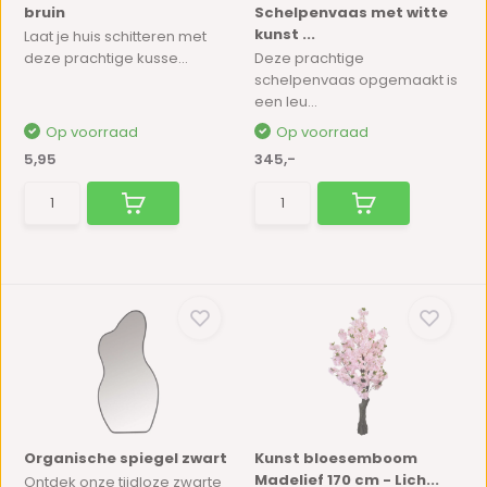
bruin
Schelpenvaas met witte
kunst ...
Laat je huis schitteren met
deze prachtige kusse...
Deze prachtige
schelpenvaas opgemaakt is
een leu...
Op voorraad
Op voorraad
5,95
345,-
Organische spiegel zwart
Kunst bloesemboom
Madelief 170 cm - Lich...
Ontdek onze tijdloze zwarte