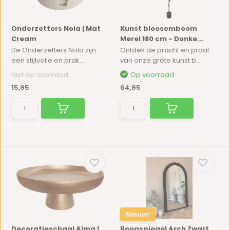
Onderzetters Nola | Mat
Kunst bloesemboom
Cream
Merel 180 cm - Donke...
De Onderzetters Nola zijn
Ontdek de pracht en praal
een stijlvolle en prak...
van onze grote kunst b...
Niet op voorraad
Op voorraad
15,95
64,95
Nieuw!
Decoratieschaal Alma |
Boogspiegel Arch Zwart