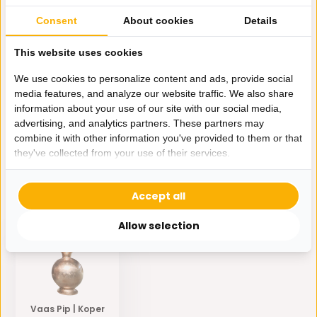
Our employee is happy to help you find the right product
Consent
About cookies
Details
Send mail
This website uses cookies
We use cookies to personalize content and ads, provide social
Productomschrijving
media features, and analyze our website traffic. We also share
information about your use of our site with our social media,
advertising, and analytics partners. These partners may
Specificaties
combine it with other information you've provided to them or that
they've collected from your use of their services.
Delen
Accept all
Eerder bekeken door jou
Allow selection
Vaas Pip | Koper