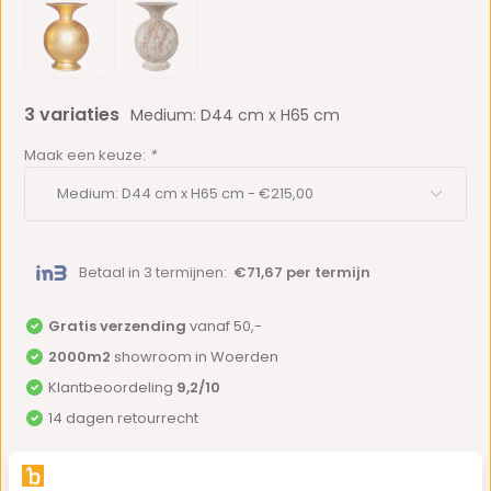
3 variaties
Medium: D44 cm x H65 cm
Maak een keuze:
*
Betaal in 3 termijnen:
€71,67 per termijn
Gratis verzending
vanaf 50,-
2000m2
showroom in Woerden
Klantbeoordeling
9,2/10
14 dagen retourrecht
Do you have a question about this product?